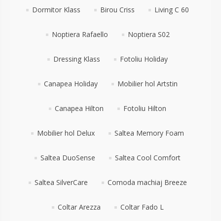
Dormitor Klass
Birou Criss
Living C 60
Noptiera Rafaello
Noptiera S02
Dressing Klass
Fotoliu Holiday
Canapea Holiday
Mobilier hol Artstin
Canapea Hilton
Fotoliu Hilton
Mobilier hol Delux
Saltea Memory Foam
Saltea DuoSense
Saltea Cool Comfort
Saltea SilverCare
Comoda machiaj Breeze
Coltar Arezza
Coltar Fado L