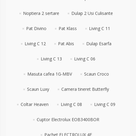
Noptiera 2 sertare
Dulap 2 Usi Culisante
Pat Divino
Pat Klass
Living C 11
Living C 12
Pat Abis
Dulap Esarfa
Living C 13
Living C 06
Masuta cafea 1G-MBV
Scaun Croco
Scaun Luxy
Camera tineret Butterfly
Coltar Heaven
Living C 08
Living C 09
Cuptor Electrolux EOB3400BOR
Pachet ELECTROLUX 4E