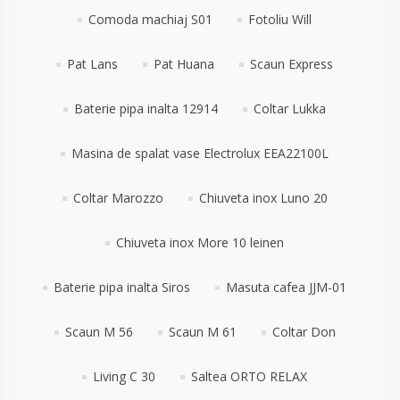
Comoda machiaj S01
Fotoliu Will
Pat Lans
Pat Huana
Scaun Express
Baterie pipa inalta 12914
Coltar Lukka
Masina de spalat vase Electrolux EEA22100L
Coltar Marozzo
Chiuveta inox Luno 20
Chiuveta inox More 10 leinen
Baterie pipa inalta Siros
Masuta cafea JJM-01
Scaun M 56
Scaun M 61
Coltar Don
Living C 30
Saltea ORTO RELAX