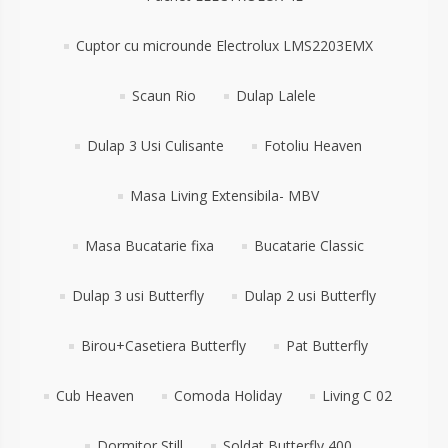
Cuptor cu microunde Electrolux LMS2203EMX
Scaun Rio
Dulap Lalele
Dulap 3 Usi Culisante
Fotoliu Heaven
Masa Living Extensibila- MBV
Masa Bucatarie fixa
Bucatarie Classic
Dulap 3 usi Butterfly
Dulap 2 usi Butterfly
Birou+Casetiera Butterfly
Pat Butterfly
Cub Heaven
Comoda Holiday
Living C 02
Dormitor Still
Soldat Butterfly 400