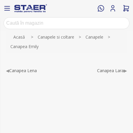
Numele atributului
Valoarea atributului
Acasă
>
Canapele si coltare
>
Canapele
>
Canapea Emily
◀
Canapea Lena
Canapea Lara
▶