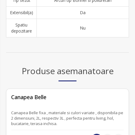
Tip sezut
Arcuri tip Bonnel si poliuretan
Extensibil(a)
Da
Spatiu
Nu
depozitare
Produse asemanatoare
fără recenzii
Canapea Belle
Canapea Belle fixa , materiale si culori variate , disponibila pe
2 dimensiuni, 2L, respectiv 3L , perfecta pentru living, hol,
bucatarie, terasa inchisa.