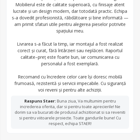
Mobilierul este de calitate superioară, cu finisaje atent
lucrate și un design modern, dar totodată practic. Echipa
s-a dovedit profesionistă, răbdătoare și bine informată —
am primit sfaturi utile pentru alegerea pieselor potrivite
spațiului meu.
Livrarea s-a făcut la timp, iar montajul a fost realizat
corect și curat, fără întârzieri sau neplăceri. Raportul
calitate–preț este foarte bun, iar comunicarea cu
personalul a fost exemplară.
Recomand cu încredere celor care își doresc mobilă
frumoasă, rezistentă și servicii impecabile. Cu siguranță
voi reveni și pentru alte achiziții.
Raspuns Staer:
Buna ziua, Va multumim pentru
increderea oferita, dar si pentru toate aprecierile! Ne
dorim sa va bucurati de produsul achizitionat si sa reveniti
si pentru viitoarele proiecte. Toate gandurile bune! Cu
respect, echipa STAER!