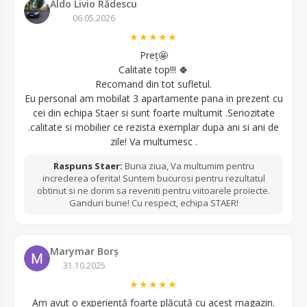
Aldo Livio Rădescu
06.05.2026
★★★★★
Preț🤩
Calitate top!!! 🍀
Recomand din tot sufletul.
Eu personal am mobilat 3 apartamente pana in prezent cu
cei din echipa Staer si sunt foarte multumit .Seriozitate
.calitate si mobilier ce rezista exemplar dupa ani si ani de
zile! Va multumesc .
Raspuns Staer:
Buna ziua, Va multumim pentru
increderea oferita! Suntem bucurosi pentru rezultatul
obtinut si ne dorim sa reveniti pentru viitoarele proiecte.
Ganduri bune! Cu respect, echipa STAER!
Marymar Borș
31.10.2025
★★★★★
Am avut o experiență foarte plăcută cu acest magazin.