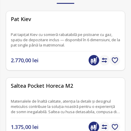
fără recenzii
Pat Kiev
Pat tapițat Kiev cu somieră rabatabilă pe pistoane cu gaz,
spațiu de depozitare inclus — disponibil în 6 dimensiuni, de la
pat single până la matrimonial.
2.770,00 lei
fără recenzii
Saltea Pocket Horeca M2
Materialele de înaltă calitate, atenția la detalii și designul
meticulos contribuie la soluția noastră pentru o experiență
de somn inegalabilă. Saltea cu husa detasabila, compusa din
arcuri impachetate si doua tipuri de spuma poliuretanica:
elastica si cu memory.
1.375,00 lei