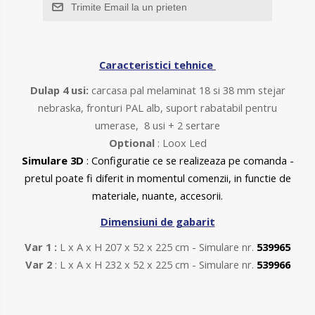
Trimite Email la un prieten
Caracteristici tehnice
Dulap 4 usi:
carcasa pal melaminat 18 si 38 mm stejar
nebraska, fronturi PAL alb, suport rabatabil pentru
umerase, 8 usi + 2 sertare
Optional
: Loox Led
Simulare 3D
: Configuratie ce se realizeaza pe comanda -
pretul poate fi diferit in momentul comenzii, in functie de
materiale, nuante, accesorii.
Dimensiuni de gabarit
Var 1 :
L x A x H 207 x 52 x 225 cm - Simulare nr.
539965
Var 2
:
L x A x H 232 x 52 x 225 cm - Simulare nr.
539966