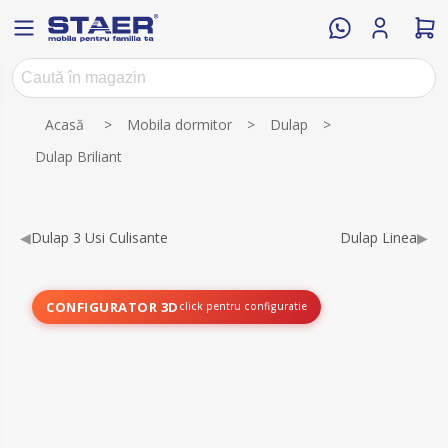
Numele atributului
Valoarea atributului
Acasă
>
Mobila dormitor
>
Dulap
>
Dulap Briliant
◀
Dulap 3 Usi Culisante
Dulap Linea
▶
CONFIGURATOR 3D
click pentru configuratie