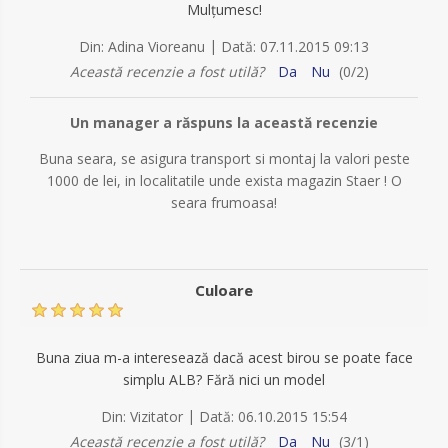
Mulțumesc!
|
Din:
Adina Vioreanu
Dată:
07.11.2015 09:13
Această recenzie a fost utilă?
Da
Nu
(
0
/
2
)
Un manager a răspuns la această recenzie
Buna seara, se asigura transport si montaj la valori peste
1000 de lei, in localitatile unde exista magazin Staer ! O
seara frumoasa!
Culoare
Buna ziua m-a interesează dacă acest birou se poate face
simplu ALB? Fără nici un model
|
Din:
Vizitator
Dată:
06.10.2015 15:54
Această recenzie a fost utilă?
Da
Nu
(
3
/
1
)