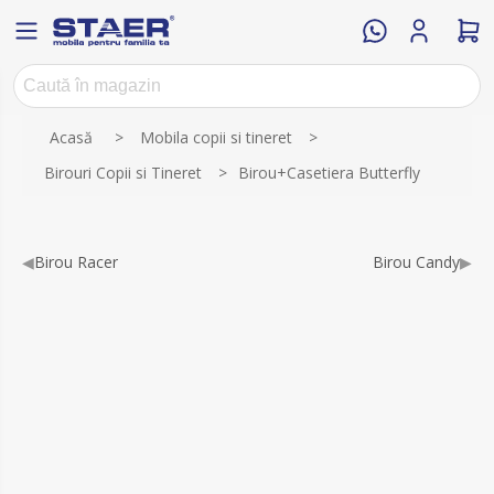
Numele atributului
Valoarea atributului
Acasă
>
Mobila copii si tineret
>
Birouri Copii si Tineret
>
Birou+Casetiera Butterfly
◀
Birou Racer
Birou Candy
▶