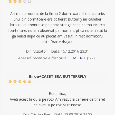
Azi mi-au montat de la firma 2 dormitoare si o bucatarie,
unul din dormitoare era pt tieret Butterfly iar casetier
biroului au montat-o pe parte stanga ceea ce ma incurca
foarte tare, nu am observat pe moment pt ca nu am stat la
ga baieti dupa ce au plecat am vazut, in rest dormitorul
este foarte dragut
|
Din:
Vizitator
Dată:
15.12.2016 23:31
Această recenzie a fost utilă?
Da
Nu
(
1
/
2
)
Birou+CASETIERA BUTTERRFLY
Buna ziua,
Aveti acest birou si pe roz? Am vazut la camere de tineret
ca aveti si pe roz.Multumesc.
|
Din:
Cristian Ene
Dată:
18.08.2016 21:57