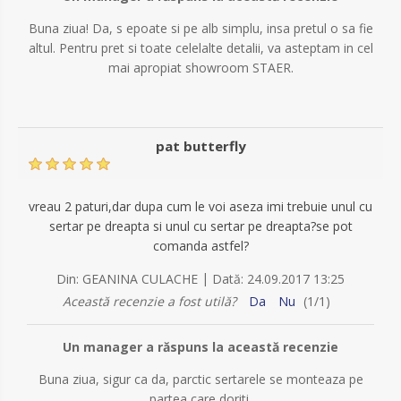
Buna ziua! Da, s epoate si pe alb simplu, insa pretul o sa fie
altul. Pentru pret si toate celelalte detalii, va asteptam in cel
mai apropiat showroom STAER.
pat butterfly
vreau 2 paturi,dar dupa cum le voi aseza imi trebuie unul cu
sertar pe dreapta si unul cu sertar pe dreapta?se pot
comanda astfel?
|
Din:
GEANINA CULACHE
Dată:
24.09.2017 13:25
Această recenzie a fost utilă?
Da
Nu
(
1
/
1
)
Un manager a răspuns la această recenzie
Buna ziua, sigur ca da, parctic sertarele se monteaza pe
partea care doriti.