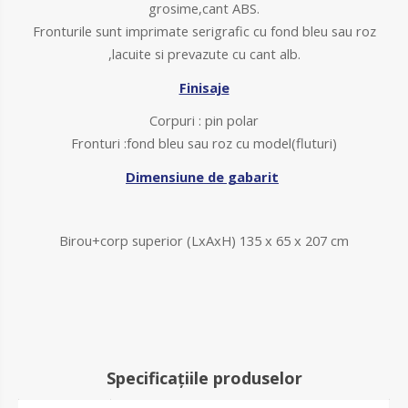
grosime,cant ABS.
Fronturile sunt imprimate serigrafic cu fond bleu sau roz
,lacuite si prevazute cu cant alb.
Finisaje
Corpuri : pin polar
Fronturi :fond bleu sau roz cu model(fluturi)
Dimensiune de gabarit
Birou+corp superior (LxAxH) 135 x 65 x 207 cm
Specificațiile produselor