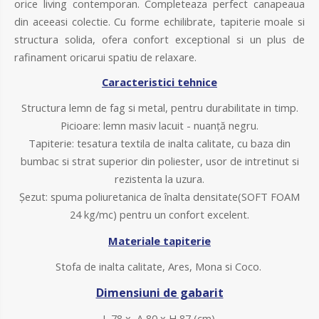
orice living contemporan. Completeaza perfect canapeaua
din aceeasi colectie. Cu forme echilibrate, tapiterie moale si
structura solida, ofera confort exceptional si un plus de
rafinament oricarui spatiu de relaxare.
Caracteristici tehnice
Structura lemn de fag si metal, pentru durabilitate in timp.
Picioare: lemn masiv lacuit - nuanță negru.
Tapiterie: tesatura textila de inalta calitate, cu baza din
bumbac si strat superior din poliester, usor de intretinut si
rezistenta la uzura.
Șezut: spuma poliuretanica de înalta densitate(SOFT FOAM
24 kg/mc) pentru un confort excelent.
Materiale tapiterie
Stofa de inalta calitate, Ares, Mona si Coco.
Dimensiuni de gabarit
L 78
x A 80 x H 87 (cm).