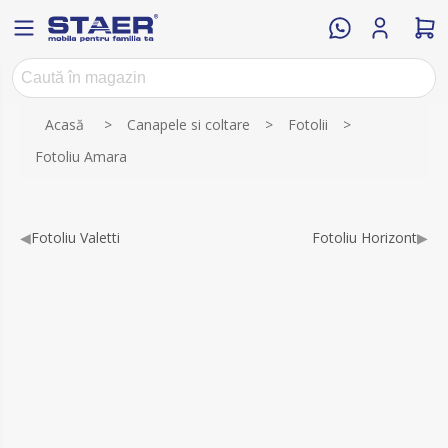
Numele atributului
Valoarea atributului
Acasă
>
Canapele si coltare
>
Fotolii
>
Fotoliu Amara
◀
Fotoliu Valetti
Fotoliu Horizont
▶