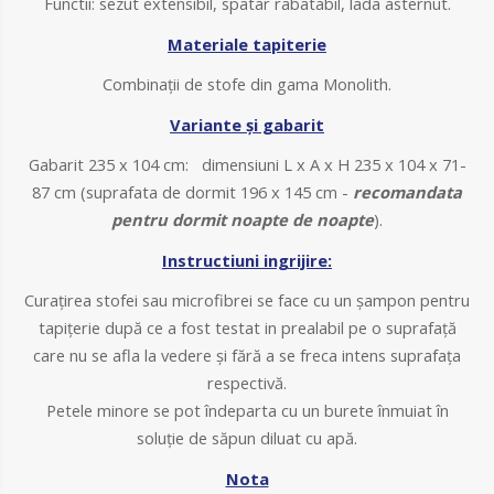
Functii:
sezut extensibil, spatar rabatabil, lada asternut.
Materiale tapiterie
Combinații de stofe din gama Monolith
.
Variante și gabarit
Gabarit
235 x 104 cm
:
dimensiuni L x A x H 235 x 104 x 71-
87 cm
(suprafata de dormit
196 x 145
cm -
recomandata
pentru dormit noapte de noapte
).
Instructiuni ingrijire:
Curațirea stofei sau microfibrei se face cu un șampon pentru
tapițerie după ce a fost testat in prealabil pe o suprafață
care nu se afla la vedere și fără a se freca intens suprafața
respectivă.
Petele minore se pot îndeparta cu un burete înmuiat în
soluție de săpun diluat cu apă.
Nota