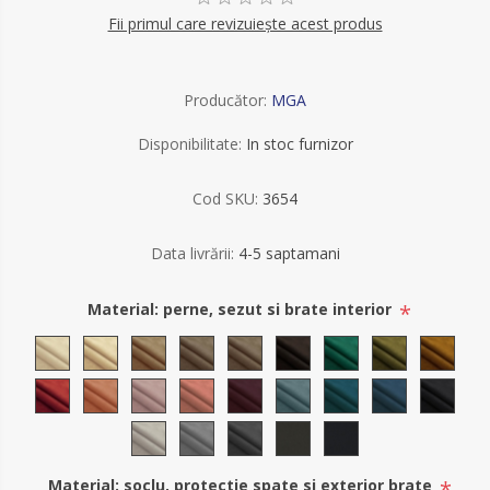
Fii primul care revizuiește acest produs
Producător:
MGA
Disponibilitate:
In stoc furnizor
Cod SKU:
3654
Data livrării:
4-5 saptamani
*
Material: perne, sezut si brate interior
*
Material: soclu, protectie spate si exterior brate