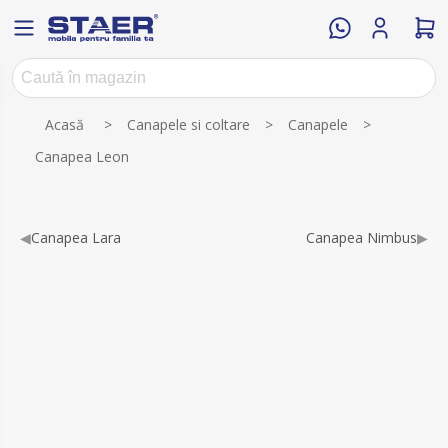
Numele atributului
Valoarea atributului
Acasă
>
Canapele si coltare
>
Canapele
>
Canapea Leon
◀
Canapea Lara
Canapea Nimbus
▶