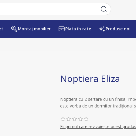
et
Montaj mobilier
Plata în rate
Produse noi
Numele atributului
Valoarea atr
a
Noptiera Eliza
Noptiera cu 2 sertare cu un finisaj impec
este vorba de un dormitor tradițional
Fii primul care revizuiește acest produ