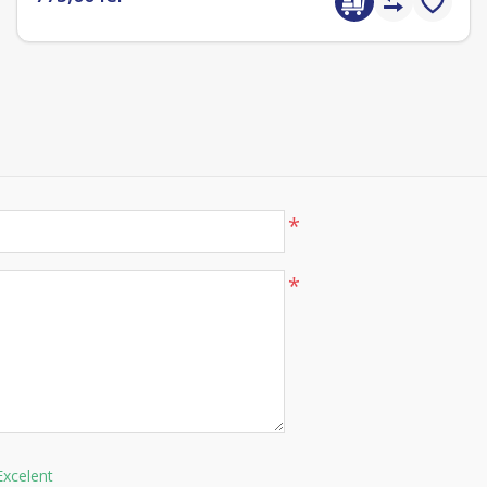
*
*
Excelent