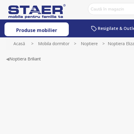
Resigilate & Outl
Produse mobilier
Acasă
>
Mobila dormitor
>
Noptiere
>
Noptiera Eliz
◀
Noptiera Briliant