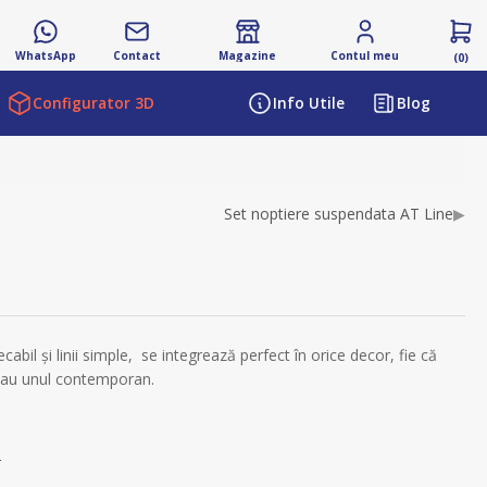
WhatsApp
Contact
Magazine
Contul meu
(0)
Configurator 3D
Info Utile
Blog
ibutului
Set noptiere suspendata AT Line
▶
abil și linii simple, se integrează perfect în orice decor, fie că
 sau unul contemporan.
s