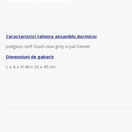
Caracteristici tehnice ansamblu dormitor
poligloss soft touch new grey si
pal Denver
Dimensiuni de gabarit
L x A x H
40 x 33 x 45 cm