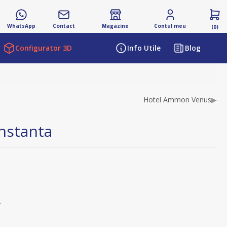
WhatsApp
Contact
Magazine
Contul meu
(0)
Configurator 3D
Info Utile
Blog
Hotel Ammon Venus
▶
nstanta
s