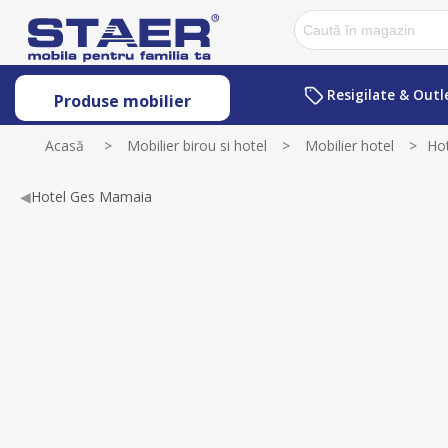
Resigilate & Outl
Produse mobilier
Acasă
>
Mobilier birou si hotel
>
Mobilier hotel
>
Ho
◀
Hotel Ges Mamaia