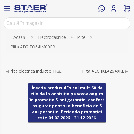
Numele atributului
Valoarea atributului
Acasă
>
Electrocasnice
>
Plite
>
Plita AEG TO64IM00FB
◀
Plita electrica inductie TK85IM00FB
Plita AEG IKE42640KB
▶
Înscrie produsul în cel mult 60 de
zile de la achiziție pe www.aeg.ro
în promoția 5 ani garanție, confort
asigurat pentru a beneficia de 5
ani garanție. Perioada promoției
este 01.02.2026 - 31.12.2026.