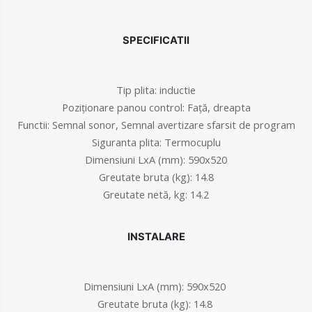
SPECIFICATII
Tip plita:
inductie
Poziţionare panou control:
Faţă, dreapta
Functii:
Semnal sonor, Semnal avertizare sfarsit de program
Siguranta plita:
Termocuplu
Dimensiuni LxA (mm):
590x520
Greutate bruta (kg):
14.8
Greutate netă, kg:
14.2
INSTALARE
Dimensiuni LxA (mm):
590x520
Greutate bruta (kg):
14.8