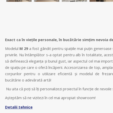
Exact ca în viețile personale, în bucătărie simțim nevoia d
Modelul
M 29
a fost gândit pentru spațiile mai puțin generoase 
privirile. Nu întâmplător s-a optat pentru alb în totalitate, ace
să definească eleganța și bunul gust, iar aspectul cel mai impor
de spațiu pe care o oferă încăperii. Accesorizarea de top, ampla
corpurilor pentru o utilizare eficientă și modelul de frezar
bucătărie o adevărată artă!
Nu uita că poți să îți personalizezi proiectul în funcție de nevoile ș
Așteptăm să ne vizitezi în cel mai apropiat showroom!
Detalii tehnice