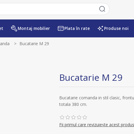
et
Montaj mobilier
Plata în rate
Produse noi
manda
>
Bucatarie M 29
Bucatarie M 29
Bucatarie comanda in stil clasic, fron
totala 380 cm.
Fii primul care revizuiește acest produ