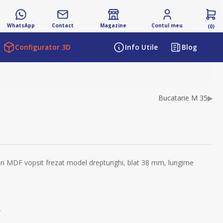
WhatsApp
Contact
Magazine
Contul meu
(0)
Configurator 3D
Info Utile
Blog
Bucatarie M 35
▶
turi MDF vopsit frezat model dreptunghi, blat 38 mm, lungime
s