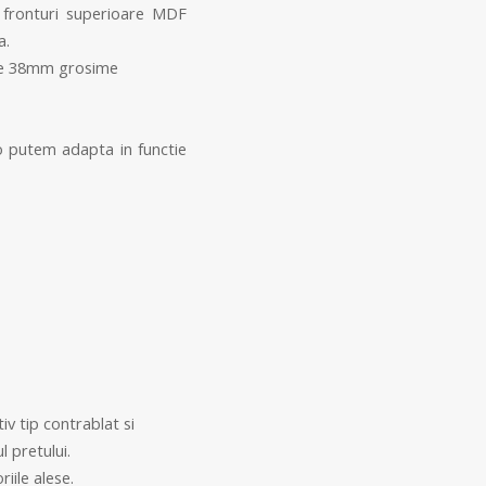
 fronturi superioare MDF
a.
 de 38mm grosime
o putem adapta in functie
v tip contrablat si
l pretului.
iile alese.