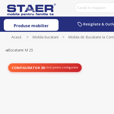
Resigilate & Outl
Produse mobilier
Acasă
>
Mobila bucatarii
>
Mobila de Bucatarie la Co
◀
Bucatarie M 25
CONFIGURATOR 3D
click pentru configuratie