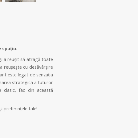
e spațiu.
și a reușit să atragă toate
sta reușește cu desăvârșire
tant este legat de senzația
sarea strategică a tuturor
e clasic, fac din această
i preferințele tale!