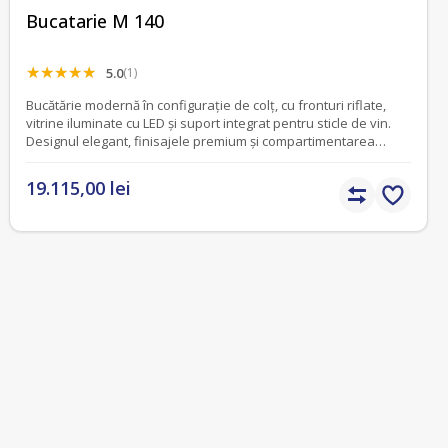
Bucatarie M 140
5.0
(1)
Bucătărie modernă în configurație de colț, cu fronturi riflate,
vitrine iluminate cu LED și suport integrat pentru sticle de vin.
Designul elegant, finisajele premium și compartimentarea
eficientă transformă această configurație într-o alegere ideală
pentru locuințele contemporane. Produs realizat exclusiv pe
19.115,00 lei
comandă și personalizabil în funcție de spațiu și preferințe.