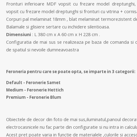
Fronturi inferioare MDF vopsit cu frezare model dreptunghi,
vopsit cu frezare model dreptunghi si fronturi cu vitrina + cornis
Corpuri pal melaminat 18mm , blat melaminat termorezistent
Balamale si glisiere sertare cu inchidere silentioasa.
Dimensiuni
: L 380 cm x A 60 cm x H 228 cm .
Configuratia de mai sus se realizeaza pe baza de comanda si 
de spatiul si nevoile dumneavoastra
Feroneria pentru care se poate opta, se imparte in 3 categorii:
Default - Feronerie Samet
Medium - Feronerie Hettich
Premium - Feronerie Blum
Obiectele de decor din foto de mai sus,iluminatul,panoul decorati
electrocasnicele nu fac parte din configuratie si nu intra in calculu
Acest pret poate varia in functie de materialele ,culorile si accesor