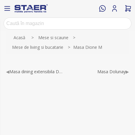
Numele atributului
Valoarea atributului
Acasă
>
Mese si scaune
>
Mese de living si bucatarie
>
Masa Dione M
◀
Masa dining extensibila Dona
Masa Dolunay
▶