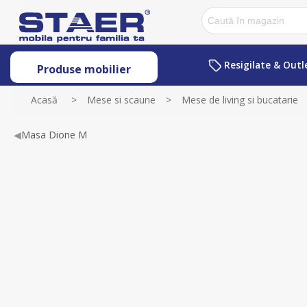
Resigilate & Outl
Produse mobilier
Acasă
>
Mese si scaune
>
Mese de living si bucatarie
◀
Masa Dione M