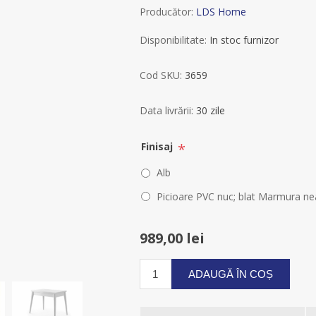
Producător:
LDS Home
Disponibilitate:
In stoc furnizor
Cod SKU:
3659
Data livrării:
30 zile
*
Finisaj
Alb
Picioare PVC nuc; blat Marmura ne
989,00 lei
ADAUGĂ ÎN COȘ