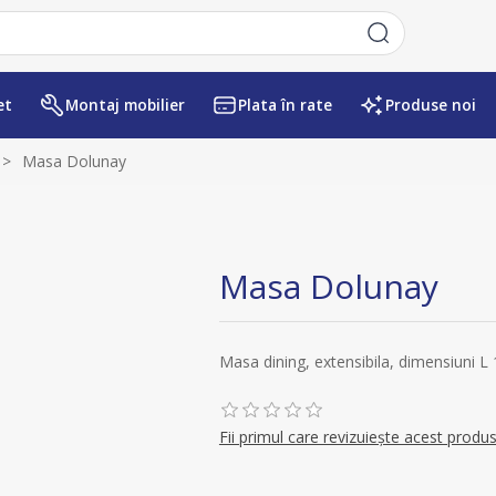
et
Montaj mobilier
Plata în rate
Produse noi
Numele atributului
Valoarea atr
>
Masa Dolunay
Masa Dolunay
Masa dining, extensibila, dimensiuni L 
Fii primul care revizuiește acest produ