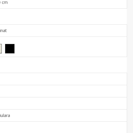
0 cm
inat
ulara