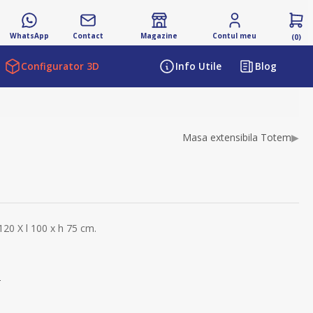
WhatsApp
Contact
Magazine
Contul meu
(0)
Configurator 3D
Info Utile
Blog
ibutului
Masa extensibila Totem
▶
120 X l 100 x h 75 cm.
s