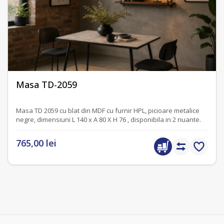
fără recenzii
Masa TD-2059
Masa TD 2059 cu blat din MDF cu furnir HPL, picioare metalice
negre, dimensiuni L 140 x A 80 X H 76 , disponibila in 2 nuante.
765,00 lei