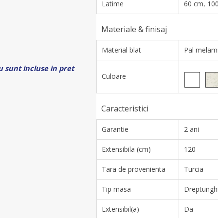
Latime
60 cm, 10
Materiale & finisaj
Material blat
Pal melam
 sunt incluse in pret
Culoare
Caracteristici
Garantie
2 ani
Extensibila (cm)
120
Tara de provenienta
Turcia
Tip masa
Dreptunghi
Extensibil(a)
Da