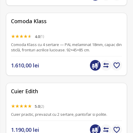
Comoda Klass
4.0
(1)
Comoda Klass cu 4 sertare — PAL melaminat 18mm, capac din
sticlă, fronturi acrilice lucioase. 92×45×85 cm.
1.610,00 lei
Cuier Edith
5.0
(2)
Cuier practic, prevazut cu 2 sertare, pantofar si polite.
1.190,00 lei