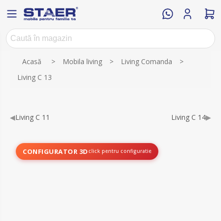
Numele atributului
Valoarea atributului
Acasă
>
Mobila living
>
Living Comanda
>
Living C 13
◀
Living C 11
Living C 14
▶
CONFIGURATOR 3D
click pentru configuratie