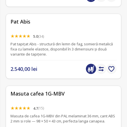
Pat Abis
5.0
(34)
Pat tapițat Abis - structură din lemn de fag, somieră metalică
fixa cu lamele elastice, disponibil în 3 dimensiuni și două
variante de tapițerie.
2.540,00 lei
Masuta cafea 1G-MBV
4.7
(15)
Masuta de cafea 1G-MBV din PAL melaminat 36 mm, cant ABS
2 mm si role — 98 × 50 × 43 cm, perfecta langa canapea.