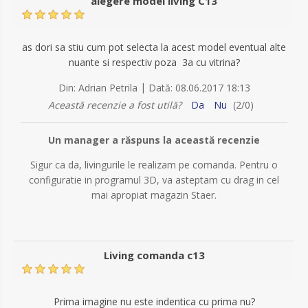
alegere model living C13
as dori sa stiu cum pot selecta la acest model eventual alte
nuante si respectiv poza 3a cu vitrina?
|
Din:
Adrian Petrila
Dată:
08.06.2017 18:13
Această recenzie a fost utilă?
Da
Nu
(
2
/
0
)
Un manager a răspuns la această recenzie
Sigur ca da, livingurile le realizam pe comanda. Pentru o
configuratie in programul 3D, va asteptam cu drag in cel
mai apropiat magazin Staer.
Living comanda c13
Prima imagine nu este indentica cu prima nu?