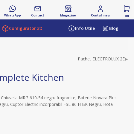
WhatsApp
Contact
Magazine
Contul meu
(0)
Configurator 3D
Info Utile
Blog
Pachet ELECTROLUX 2E
▶
mplete Kitchen
 Chiuveta MRG 610-54 negru fragranite, Baterie Novara Plus
ru, Cuptor Electric incorporabil FSL 86 H BK Negru, Hota
s