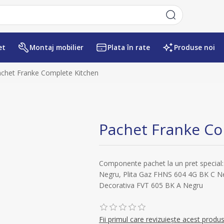
et
Montaj mobilier
Plata în rate
Produse noi
chet Franke Complete Kitchen
Pachet Franke Co
Componente pachet la un pret special:
Negru, Plita Gaz FHNS 604 4G BK C Neg
Decorativa FVT 605 BK A Negru
Fii primul care revizuiește acest produ