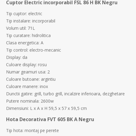
Cuptor Electric incorporabil FSL 86 H BK Negru
Tip cuptor: electric
Tip instalare: incorporabil
Volum util: 71L
Tip curatare: hidrolitica
Clasa energetica: A
Tip control: electro-mecanic
Display: da
Culoare display: rosu
Numar geamuri usa: 2
Culoare butoane: argintiu
Culoare manere: inox
Dunctii gatire: grill, turbo grill, incalzire inferioara, dezghetare
Putere nominala: 2600w
Dimensiuni: L x A x H 59,5 x 57 x 59,5 cm
Hota Decorativa FVT 605 BK A Negru
Tip hota: montaj pe perete