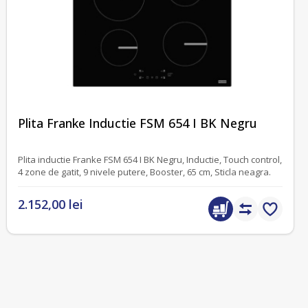
fără recenzii
Plita Franke Inductie FSM 654 I BK Negru
Plita inductie Franke FSM 654 I BK Negru, Inductie, Touch control,
4 zone de gatit, 9 nivele putere, Booster, 65 cm, Sticla neagra.
2.152,00 lei