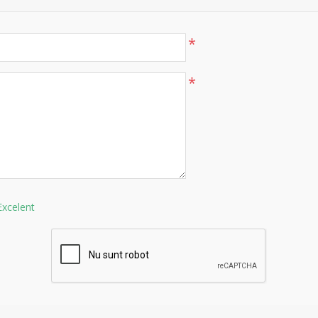
*
*
Excelent