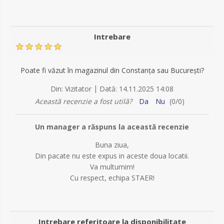
Intrebare
Poate fi văzut în magazinul din Constanța sau București?
|
Din:
Vizitator
Dată:
14.11.2025 14:08
Această recenzie a fost utilă?
Da
Nu
(
0
/
0
)
Un manager a răspuns la această recenzie
Buna ziua,
Din pacate nu este expus in aceste doua locatii.
Va multumim!
Cu respect, echipa STAER!
Intrebare referitoare la disponibilitate