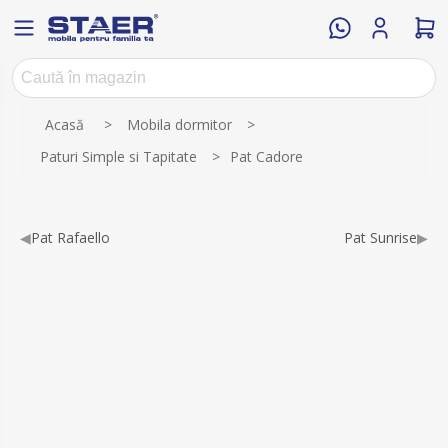
Numele atributului
Valoarea atributului
Acasă
>
Mobila dormitor
>
Paturi Simple si Tapitate
>
Pat Cadore
◀
Pat Rafaello
Pat Sunrise
▶