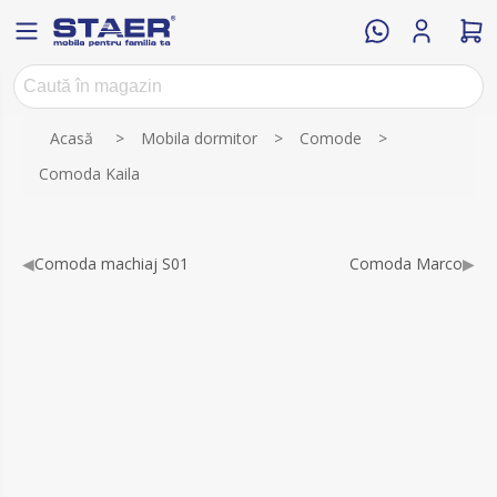
Numele atributului
Valoarea atributului
Acasă
>
Mobila dormitor
>
Comode
>
Comoda Kaila
◀
Comoda machiaj S01
Comoda Marco
▶