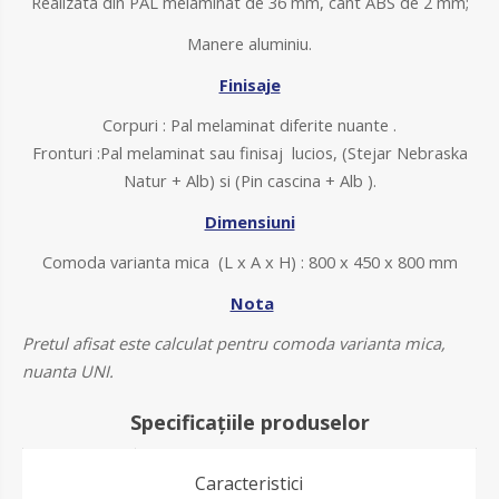
Realizata din PAL melaminat de 36 mm, cant ABS de 2 mm;
Manere aluminiu.
Finisaje
Corpuri : Pal melaminat diferite nuante .
Fronturi :Pal melaminat sau finisaj lucios, (Stejar Nebraska
Natur + Alb) si (Pin cascina + Alb ).
Dimensiuni
Comoda varianta mica (L x A x H) : 800 x 450 x 800 mm
Nota
Pretul afisat este calculat pentru comoda varianta mica,
nuanta UNI.
Specificațiile produselor
Caracteristici