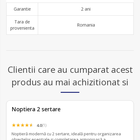
Garantie
2 ani
Tara de
Romania
provenienta
Clientii care au cumparat acest
produs au mai achizitionat si
Noptiera 2 sertare
4.0
(1)
Noptieră modernă cu 2 sertare, ideală pentru organizarea
obiectelor esențiale și completarea armonioasă a