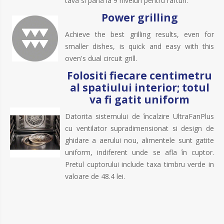
tava si pâna la 9 niveluri pentru rafturi.
Power grilling
Achieve the best grilling results, even for
smaller dishes, is quick and easy with this
oven's dual circuit grill.
Folositi fiecare centimetru
al spatiului interior; totul
va fi gatit uniform
Datorita sistemului de încalzire UltraFanPlus
cu ventilator supradimensionat si design de
ghidare a aerului nou, alimentele sunt gatite
uniform, indiferent unde se afla în cuptor.
Pretul cuptorului include taxa timbru verde in
valoare de 48.4 lei.