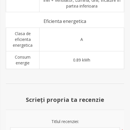
Inel + Ventilator, Lumina, Grill, Incalzire in
partea inferioara
Eficienta energetica
Clasa de
eficienta
A
energetica
Consum
0.89 kWh
energie
Scrieți propria ta recenzie
Titlul recenziei: