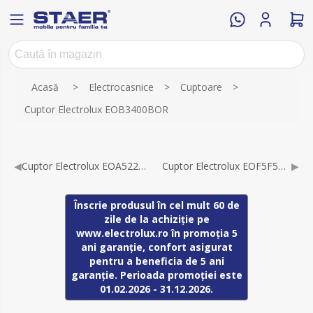
Numele atributului
Valoarea atributului
Acasă
>
Electrocasnice
>
Cuptoare
>
Cuptor Electrolux EOB3400BOR
◀
Cuptor Electrolux EOA5220FOV
Cuptor Electrolux EOF5F50BV
▶
Înscrie produsul în cel mult 60 de
zile de la achiziție pe
www.electrolux.ro în promoția 5
ani garanție, confort asigurat
pentru a beneficia de 5 ani
garanție. Perioada promoției este
01.02.2026 - 31.12.2026.