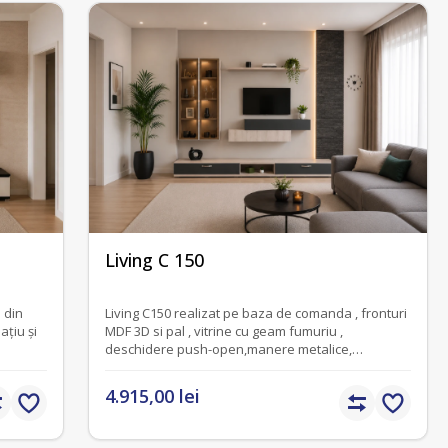
fără recenzii
Living C 150
i din
Living C150 realizat pe baza de comanda , fronturi
ațiu și
MDF 3D si pal , vitrine cu geam fumuriu ,
deschidere push-open,manere metalice,
balamale si accesorii blum si hettich, lungime
totala 300 cm.
4.915,00 lei