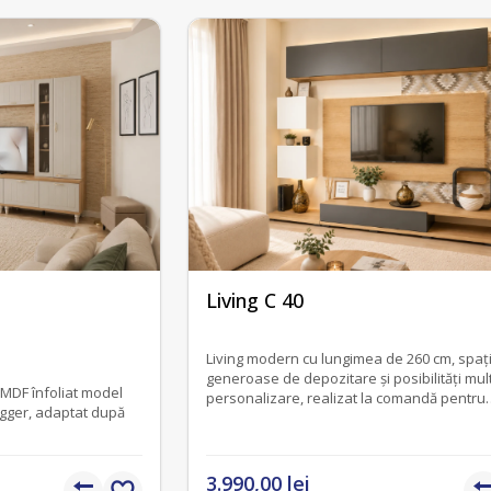
fără recenzii
Living C 40
Living modern cu lungimea de 260 cm, spați
generoase de depozitare și posibilități mul
 MDF înfoliat model
personalizare, realizat la comandă pentru
Egger, adaptat după
amenajări contemporane.
3.990,00 lei