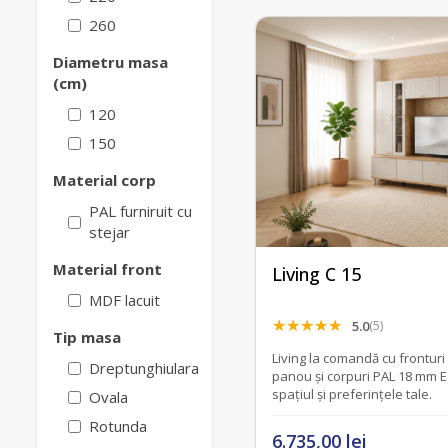
260
Diametru masa
(cm)
120
150
Material corp
PAL furniruit cu
stejar
Material front
Living C 15
MDF lacuit
5.0
(5)
Tip masa
Living la comandă cu fronturi
Dreptunghiulara
panou și corpuri PAL 18 mm 
spațiul și preferințele tale.
Ovala
Rotunda
6.735,00 lei