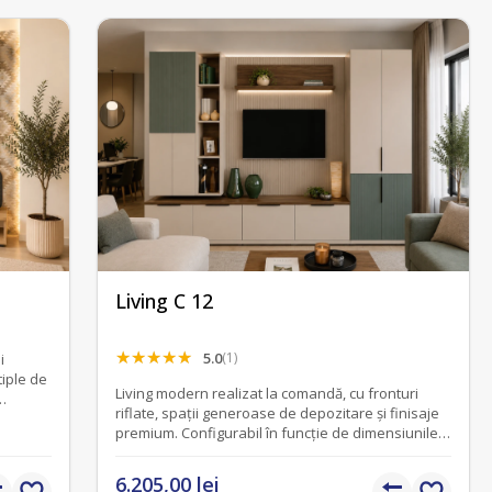
Living C 12
5.0
(1)
i
tiple de
Living modern realizat la comandă, cu fronturi
riflate, spații generoase de depozitare și finisaje
premium. Configurabil în funcție de dimensiunile și
preferințele fiecărui proiect.
6.205,00 lei