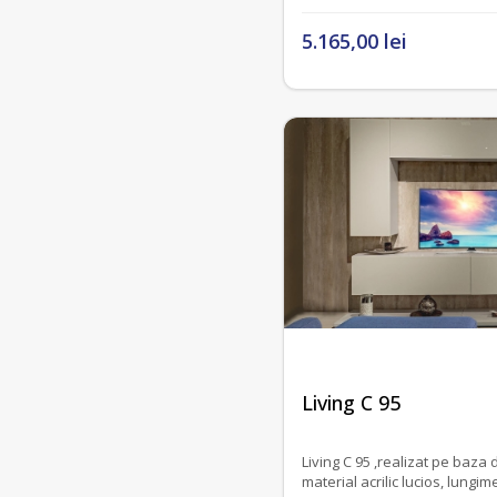
5.165,00 lei
fără recenzii
Living C 95
Living C 95 ,realizat pe baza de comanda, fronturi
material acrili