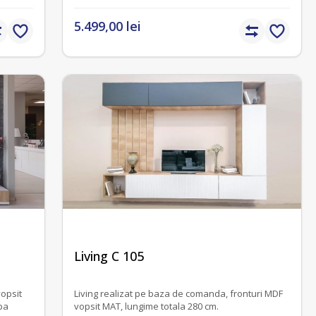
lungime totala 380 cm.
5.499,00 lei
fără recenzii
Living C 105
vopsit
Living realizat pe baza de comanda, fronturi MDF
pa
vopsit MAT, lungime totala 280 cm.