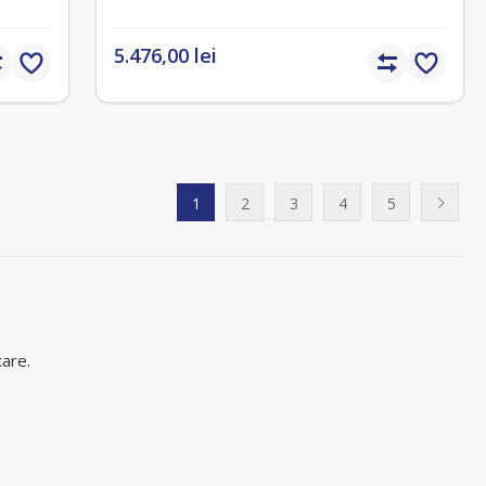
5.476,00 lei
1
2
3
4
5
xare.