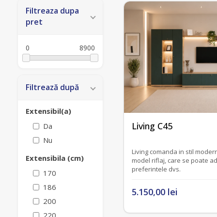
Filtreaza dupa
pret
0
8900
Filtrează după
Extensibil(a)
fără recenzii
Living C45
Da
Nu
Living comanda in stil modern
Extensibila (cm)
model riflaj, care se poate a
preferintele dvs.
170
186
5.150,00 lei
200
220