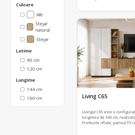
Culoare
Alb
Stejar
natural
Stejar
Latime
90 cm
120 cm
Lungime
144 cm
fără recenzii
Living C65
160 cm
Livingul C65 este o configura
lungimea de 340 cm, realizată
Fronturile riflate, panoul TV
și vitrina cu sticlă fumurie 
elegant, generos și funcționa