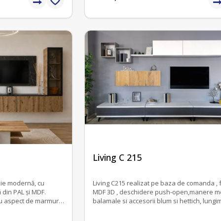
fără recenzii
Living C 215
ție modernă, cu
Living C215 realizat pe baza de comanda , f
 din PAL și MDF.
MDF 3D , deschidere push-open,manere metalice,
 cu aspect de marmură
balamale si accesorii blum si hettich, lungime
creează un ansamblu
totala 360 cm.
l.