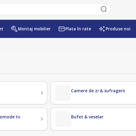
et
Montaj mobilier
Plata în rate
Produse noi
Camere de zi & sufragerii
comode tv
Bufet & veselar