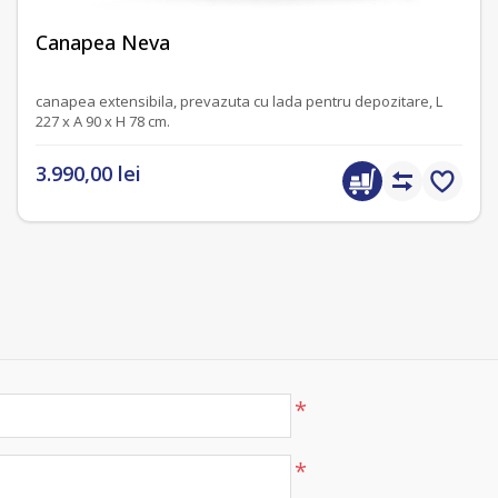
fără recenzii
Canapea Neva
canapea extensibila, prevazuta cu lada pentru depozitare, L
227 x A 90 x H 78 cm.
3.990,00 lei
*
*