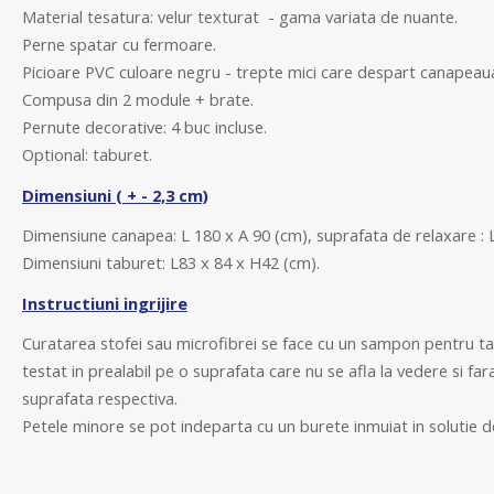
M
aterial tesatura: velur texturat - gama variata de nuante.
P
erne spatar cu fermoare.
P
icioare PVC culoare negru - trepte mici care despart canapeaua
Compusa
din 2 module + brate.
Pernute decorative: 4 buc incluse.
O
ptional: taburet.
Dimensiuni ( + - 2,3 cm)
Dimensiune canapea:
L 180 x A 90 (cm), s
uprafata de relaxare : 
Dimensiuni taburet:
L83 x 84 x H42 (cm).
Instructiuni ingrijire
Curatarea stofei sau microfibrei se face cu un sampon pentru ta
testat in prealabil pe o suprafata care nu se afla la vedere si far
suprafata respectiva.
Petele minore se pot indeparta cu un burete inmuiat in solutie d