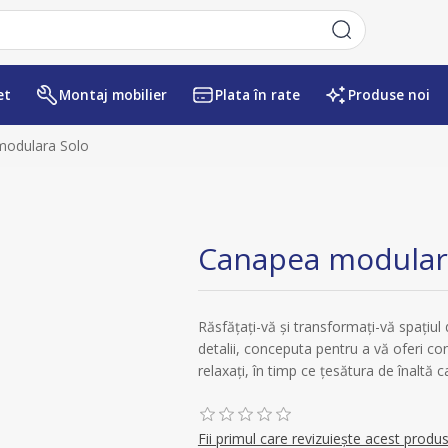
et
Montaj mobilier
Plata în rate
Produse noi
Numele atributului
Valoarea atr
odulara Solo
Canapea modular
Răsfățați-vă și transformați-vă spațiul
detalii, conceputa pentru a vă oferi con
relaxați, în timp ce țesătura de înaltă
Fii primul care revizuiește acest produ