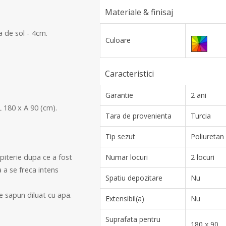
Materiale & finisaj
 de sol - 4cm.
Culoare
Caracteristici
Garantie
2 ani
L 180 x A 90 (cm)
.
Tara de provenienta
Turcia
Tip sezut
Poliuretan
piterie dupa ce a fost
Numar locuri
2 locuri
a a se freca intens
Spatiu depozitare
Nu
e sapun diluat cu apa.
Extensibil(a)
Nu
Suprafata pentru
180 x 90