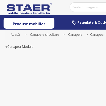
Resigilate & Outl
Produse mobilier
Acasă
>
Canapele si coltare
>
Canapele
>
Canapea m
◀
Canapea Modulo