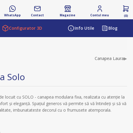
WhatsApp
Contact
Magazine
Contul meu
(0)
Configurator 3D
Info Utile
Blog
ibutului
Canapea Laura
▶
a Solo
 de locuit cu SOLO - canapea modulara fixa, realizata cu atenție la
fort și eleganță. Spațiul generos vă permite să vă întindeți și să vă
 calitate, imbunatateste decorul cu o frumusete atemporala.
s