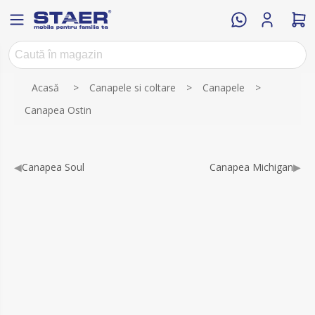
Numele atributului
Valoarea atributului
Acasă
>
Canapele si coltare
>
Canapele
>
Canapea Ostin
◀
Canapea Soul
Canapea Michigan
▶