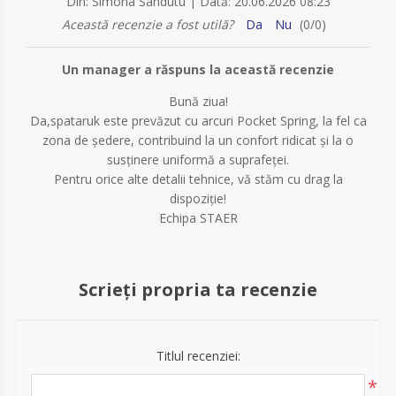
|
Din:
Simona Sandutu
Dată:
20.06.2026 08:23
Această recenzie a fost utilă?
Da
Nu
(
0
/
0
)
Un manager a răspuns la această recenzie
Bună ziua!
Da,spataruk este prevăzut cu arcuri Pocket Spring, la fel ca
zona de ședere, contribuind la un confort ridicat și la o
susținere uniformă a suprafeței.
Pentru orice alte detalii tehnice, vă stăm cu drag la
dispoziție!
Echipa STAER
Scrieți propria ta recenzie
Titlul recenziei:
*