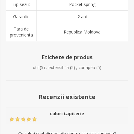
Tip sezut
Pocket spring
Garantie
2 ani
Tara de
Republica Moldova
provenienta
Etichete de produs
util
(5)
,
extensibila
(5)
,
canapea
(5)
Recenzii existente
culori tapiterie
Ce culori sunt disponibile pentru aceasta canapea?