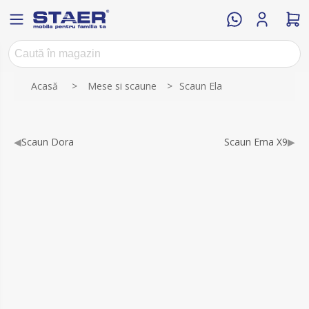
Numele atributului
Valoarea atributului
Acasă
>
Mese si scaune
>
Scaun Ela
◀
Scaun Dora
Scaun Ema X9
▶