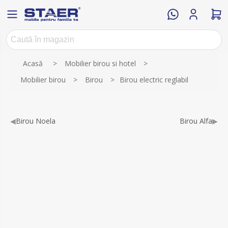
Numele atributului
Valoarea atributului
Acasă
>
Mobilier birou si hotel
>
Mobilier birou
>
Birou
>
Birou electric reglabil
◀
Birou Noela
Birou Alfa
▶