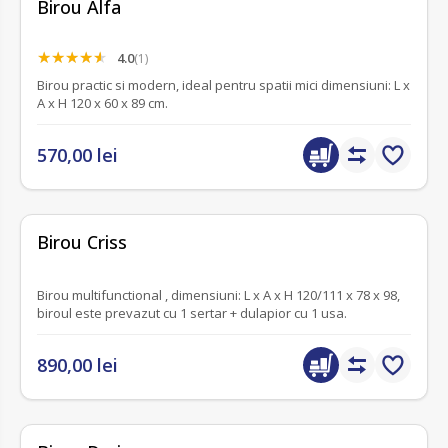
Birou Alfa
4.0
(1)
Birou practic si modern, ideal pentru spatii mici dimensiuni: L x
A x H 120 x 60 x 89 cm.
570,00 lei
fără recenzii
Birou Criss
Birou multifunctional , dimensiuni: L x A x H 120/111 x 78 x 98,
biroul este prevazut cu 1 sertar + dulapior cu 1 usa.
890,00 lei
fără recenzii