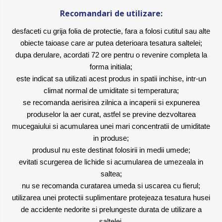
Recomandari de utilizare:
desfaceti cu grija folia de protectie, fara a folosi cutitul sau alte
obiecte taioase care ar putea deterioara tesatura saltelei;
dupa derulare, acordati 72 ore pentru o revenire completa la
forma initiala;
este indicat sa utilizati acest produs in spatii inchise, intr-un
climat normal de umiditate si temperatura;
se recomanda aerisirea zilnica a incaperii si expunerea
produselor la aer curat, astfel se previne dezvoltarea
mucegaiului si acumularea unei mari concentratii de umiditate
in produse;
produsul nu este destinat folosirii in medii umede;
evitati scurgerea de lichide si acumularea de umezeala in
saltea;
nu se recomanda curatarea umeda si uscarea cu fierul;
utilizarea unei protectii suplimentare protejeaza tesatura husei
de accidente nedorite si prelungeste durata de utilizare a
saltelei.