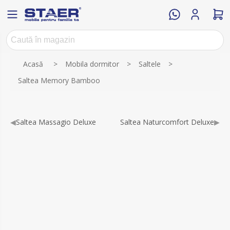
Numele atributului
Valoarea atributului
Acasă
>
Mobila dormitor
>
Saltele
>
Saltea Memory Bamboo
◀
Saltea Massagio Deluxe
Saltea Naturcomfort Deluxe
▶