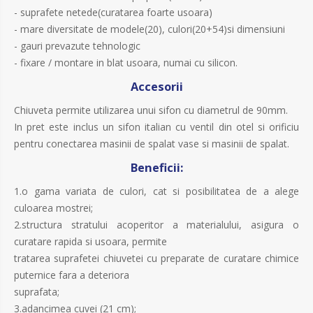
- suprafete netede(curatarea foarte usoara)
- mare diversitate de modele(20), culori(20+54)si dimensiuni
- gauri prevazute tehnologic
- fixare / montare in blat usoara, numai cu silicon.
Accesorii
Chiuveta permite utilizarea unui sifon cu diametrul de 90mm.
In pret este inclus un sifon italian cu ventil din otel si orificiu
pentru conectarea masinii de spalat vase si masinii de spalat.
Beneficii:
1.o gama variata de culori, cat si posibilitatea de a alege
culoarea mostrei;
2.structura stratului acoperitor a materialului, asigura o
curatare rapida si usoara, permite
tratarea suprafetei chiuvetei cu preparate de curatare chimice
puternice fara a deteriora
suprafata;
3.adancimea cuvei (21 cm);