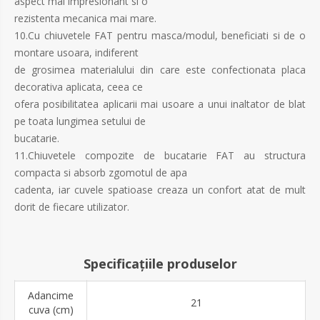
aspect mai impresionant si o
rezistenta mecanica mai mare.
10.Cu chiuvetele FAT pentru masca/modul, beneficiati si de o
montare usoara, indiferent
de grosimea materialului din care este confectionata placa
decorativa aplicata, ceea ce
ofera posibilitatea aplicarii mai usoare a unui inaltator de blat
pe toata lungimea setului de
bucatarie.
11.Chiuvetele compozite de bucatarie FAT au structura
compacta si absorb zgomotul de apa
cadenta, iar cuvele spatioase creaza un confort atat de mult
dorit de fiecare utilizator.
Specificațiile produselor
Adancime
21
cuva (cm)