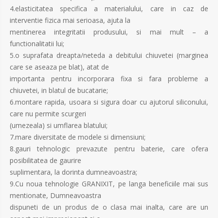
4.elasticitatea specifica a materialului, care in caz de
interventie fizica mai serioasa, ajuta la
mentinerea integritatii produsului, si mai mult – a
functionalitatii lui;
5.o suprafata dreapta/neteda a debitului chiuvetei (marginea
care se aseaza pe blat), atat de
importanta pentru incorporara fixa si fara probleme a
chiuvetei, in blatul de bucatarie;
6.montare rapida, usoara si sigura doar cu ajutorul siliconului,
care nu permite scurgeri
(umezeala) si umflarea blatului;
7.mare diversitate de modele si dimensiuni;
8.gauri tehnologic prevazute pentru baterie, care ofera
posibilitatea de gaurire
suplimentara, la dorinta dumneavoastra;
9.Cu noua tehnologie GRANIXIT, pe langa beneficiile mai sus
mentionate, Dumneavoastra
dispuneti de un produs de o clasa mai inalta, care are un