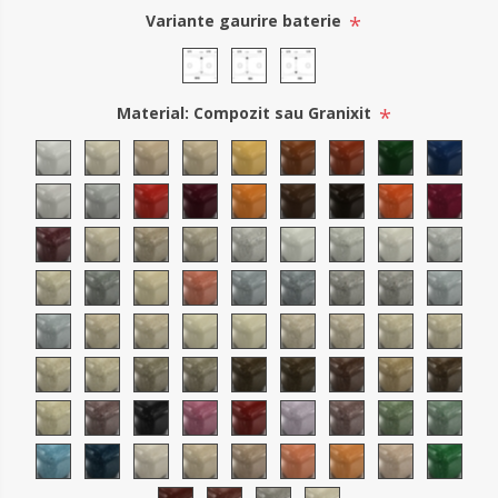
*
Variante gaurire baterie
*
Material: Compozit sau Granixit