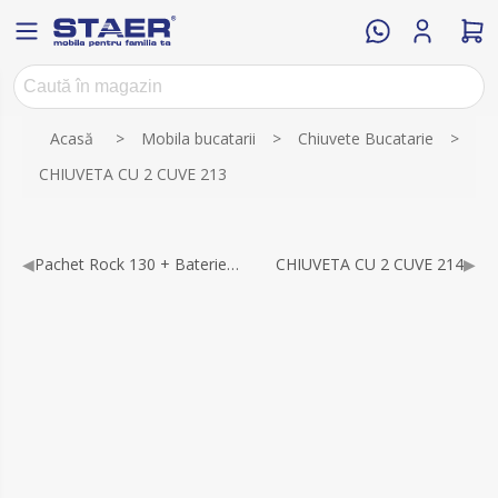
Numele atributului
Valoarea atributului
Acasă
>
Mobila bucatarii
>
Chiuvete Bucatarie
>
CHIUVETA CU 2 CUVE 213
◀
Pachet Rock 130 + Baterie Nina
CHIUVETA CU 2 CUVE 214
▶