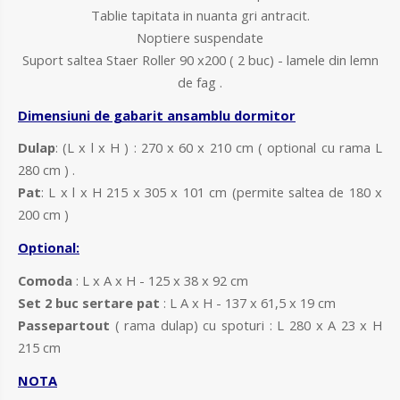
Tablie tapitata in nuanta gri antracit.
Noptiere suspendate
Suport saltea Staer Roller 90 x200 ( 2 buc) - lamele din lemn
de fag .
Dimensiuni de gabarit ansamblu dormitor
Dulap
: (L x l x H ) : 270 x 60 x 210 cm ( optional cu rama L
280 cm ) .
Pat
: L x l x H 215 x 305 x 101 cm (permite saltea de 180 x
200 cm )
Optional:
Comoda
: L x A x H - 125 x 38 x 92 cm
Set 2 buc sertare pat
: L A x H - 137 x 61,5 x 19 cm
Passepartout
( rama dulap) cu spoturi : L 280 x A 23 x H
215 cm
NOTA