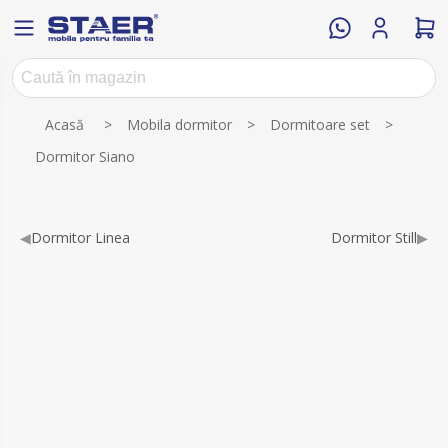
Numele atributului
Valoarea atributului
Acasă
>
Mobila dormitor
>
Dormitoare set
>
Dormitor Siano
◀
Dormitor Linea
Dormitor Still
▶