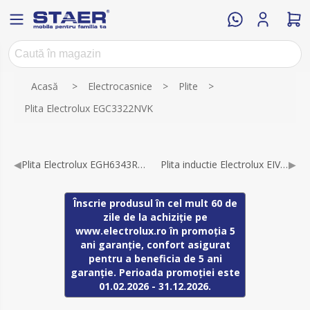
Numele atributului
Valoarea atributului
Acasă
>
Electrocasnice
>
Plite
>
Plita Electrolux EGC3322NVK
◀
Plita Electrolux EGH6343RON
Plita inductie Electrolux EIV634
▶
Înscrie produsul în cel mult 60 de
zile de la achiziție pe
www.electrolux.ro în promoția 5
ani garanție, confort asigurat
pentru a beneficia de 5 ani
garanție. Perioada promoției este
01.02.2026 - 31.12.2026.