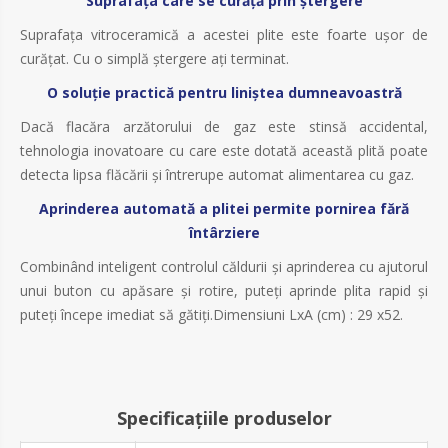
Suprafaţa care se curăţă prin ştergere
Suprafaţa vitroceramică a acestei plite este foarte uşor de
curăţat. Cu o simplă ştergere aţi terminat.
O soluţie practică pentru liniştea dumneavoastră
Dacă flacăra arzătorului de gaz este stinsă accidental,
tehnologia inovatoare cu care este dotată această plită poate
detecta lipsa flăcării şi întrerupe automat alimentarea cu gaz.
Aprinderea automată a plitei permite pornirea fără
întârziere
Combinând inteligent controlul căldurii şi aprinderea cu ajutorul
unui buton cu apăsare şi rotire, puteţi aprinde plita rapid şi
puteţi începe imediat să gătiţi.Dimensiuni LxA (cm) : 29 x52.
Specificațiile produselor