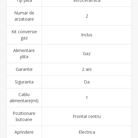
Tip plita
Vitroceramica
Numar de
2
arzatoare
Kit conversie
Inclus
gaz
Alimentare
Gaz
plita
Garantie
2 ani
Siguranta
Da
Cablu
1
alimentare(ml)
Pozitionare
Frontal centru
butoane
Aprindere
Electrica