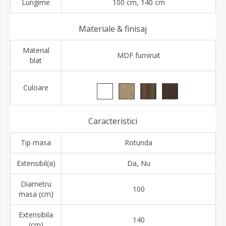
Lungime
100 cm, 140 cm
Materiale & finisaj
Material
MDF furniruit
blat
Culoare
Caracteristici
Tip masa
Rotunda
Extensibil(a)
Da, Nu
Diametru
100
masa (cm)
Extensibila
140
(cm)