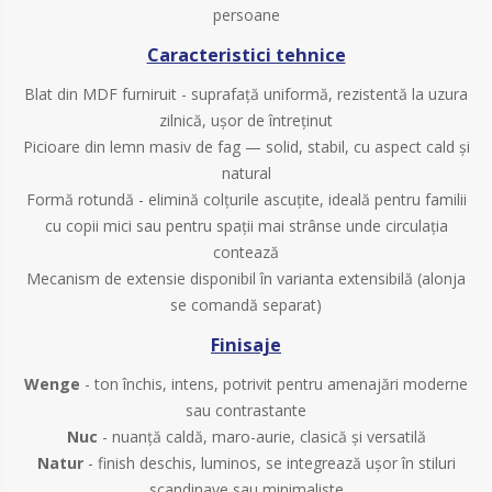
persoane
Caracteristici tehnice
Blat din MDF furniruit - suprafață uniformă, rezistentă la uzura
zilnică, ușor de întreținut
Picioare din lemn masiv de fag — solid, stabil, cu aspect cald și
natural
Formă rotundă - elimină colțurile ascuțite, ideală pentru familii
cu copii mici sau pentru spații mai strânse unde circulația
contează
Mecanism de extensie disponibil în varianta extensibilă (alonja
se comandă separat)
Finisaje
Wenge
- ton închis, intens, potrivit pentru amenajări moderne
sau contrastante
Nuc
- nuanță caldă, maro-aurie, clasică și versatilă
Natur
- finish deschis, luminos, se integrează ușor în stiluri
scandinave sau minimaliste