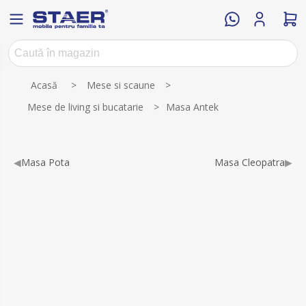
Numele atributului
Valoarea atributului
Acasă
>
Mese si scaune
>
Mese de living si bucatarie
>
Masa Antek
◀
Masa Pota
Masa Cleopatra
▶