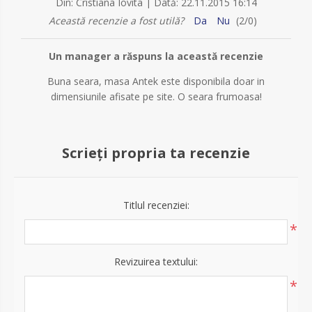
|
Din:
Cristiana Iovita
Dată:
22.11.2015 16:14
Această recenzie a fost utilă?
Da
Nu
(
2
/
0
)
Un manager a răspuns la această recenzie
Buna seara, masa Antek este disponibila doar in
dimensiunile afisate pe site. O seara frumoasa!
Scrieți propria ta recenzie
Titlul recenziei:
*
Revizuirea textului:
*