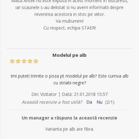
Masa Antek nu este expusa in acest moment in Bucuresti,
iar scaunele s-au delistat si nu avem informatii despre
revenirea acestora in stoc pe viitor.
Va multumim!
Cu respect, echipa STAER!
Modelul pe alb
Imi puteti trimite o poza pt modelul pe alb? Este cumva alb
cu striatii negre?
|
Din:
Vizitator
Dată:
21.01.2018 15:57
Această recenzie a fost utilă?
Da
Nu
(
2
/
1
)
Un manager a răspuns la această recenzie
Varianta pe alb are fibra.