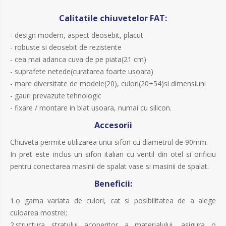
Calitatile chiuvetelor FAT:
- design modern, aspect deosebit, placut
- robuste si deosebit de rezistente
- cea mai adanca cuva de pe piata(21 cm)
- suprafete netede(curatarea foarte usoara)
- mare diversitate de modele(20), culori(20+54)si dimensiuni
- gauri prevazute tehnologic
- fixare / montare in blat usoara, numai cu silicon.
Accesorii
Chiuveta permite utilizarea unui sifon cu diametrul de 90mm.
In pret este inclus un sifon italian cu ventil din otel si orificiu
pentru conectarea masinii de spalat vase si masinii de spalat.
Beneficii:
1.o gama variata de culori, cat si posibilitatea de a alege
culoarea mostrei;
2.structura stratului acoperitor a materialului, asigura o