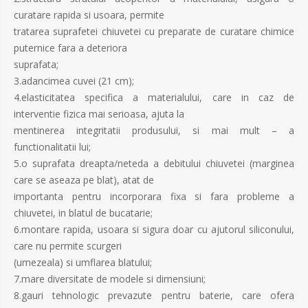
curatare rapida si usoara, permite
tratarea suprafetei chiuvetei cu preparate de curatare chimice
puternice fara a deteriora
suprafata;
3.adancimea cuvei (21 cm);
4.elasticitatea specifica a materialului, care in caz de
interventie fizica mai serioasa, ajuta la
mentinerea integritatii produsului, si mai mult – a
functionalitatii lui;
5.o suprafata dreapta/neteda a debitului chiuvetei (marginea
care se aseaza pe blat), atat de
importanta pentru incorporara fixa si fara probleme a
chiuvetei, in blatul de bucatarie;
6.montare rapida, usoara si sigura doar cu ajutorul siliconului,
care nu permite scurgeri
(umezeala) si umflarea blatului;
7.mare diversitate de modele si dimensiuni;
8.gauri tehnologic prevazute pentru baterie, care ofera