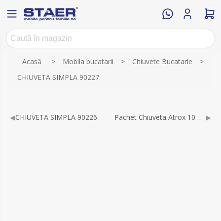
Numele atributului
Valoarea atributului
Acasă
>
Mobila bucatarii
>
Chiuvete Bucatarie
>
CHIUVETA SIMPLA 90227
◀
CHIUVETA SIMPLA 90226
Pachet Chiuveta Atrox 10 + baterie Jana
▶