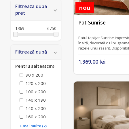
Filtreaza dupa
nou
pret
fără recenzii
Pat Sunrise
1369
6750
Patul tapițat Sunrise impresi
înaltă, decorată cu linii geom
razele unui răsărit. Disponibi
Filtrează după
1.369,00 lei
Pentru saltea(cm)
90 x 200
120 x 200
100 x 200
140 x 190
140 x 200
160 x 200
+ mai multe (2)