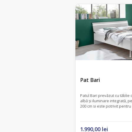
fără recenzii
Pat Bari
Patul Bari prevăzut cu tăblie cu inserție din sticlă
albă și iluminare integrată, p
200 cm si este potrivit pentr
luminoase și contemporane.
1.990,00 lei