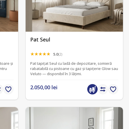
Pat Seul
5.0
(2)
toare și
Pat tapițat Seul cu ladă de depozitare, somieră
ntru
rabatabilă cu pistoane cu gaz și tapițerie Glow sau
Veluto — disponibil în 3 lățimi.
2.050,00 lei