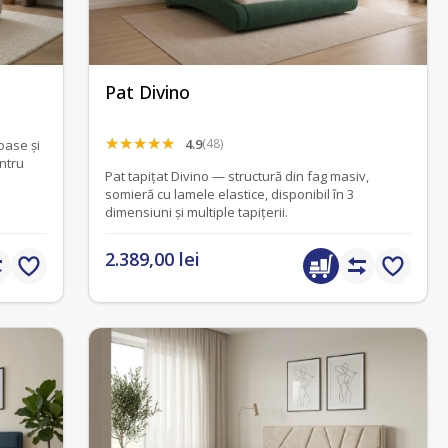
Pat Divino
4.9
(48)
oase și
ntru
Pat tapițat Divino — structură din fag masiv,
somieră cu lamele elastice, disponibil în 3
dimensiuni și multiple tapițerii.
2.389,00 lei