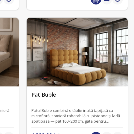
fără recenzii
Pat Buble
omieră
Patul Buble combină o tăblie înaltă tapițată cu
microfibră, somieră rabatabilă cu pistoane și ladă
spațioasă — pat 160×200 cm, gata pentru
dormitorul tău.