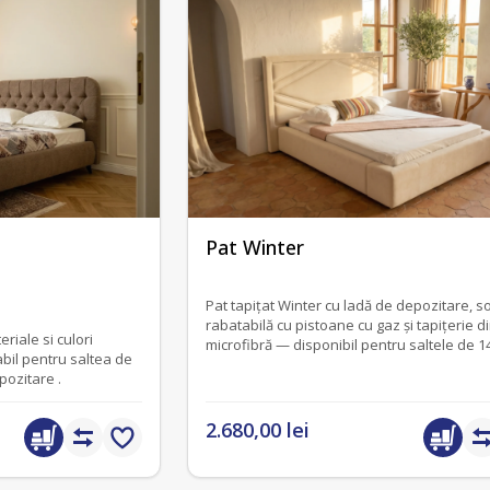
fără recenzii
Pat Winter
Pat tapițat Winter cu ladă de depozitare, s
rabatabilă cu pistoane cu gaz și tapițerie d
eriale si culori
microfibră — disponibil pentru saltele de 1
abil pentru saltea de
sau 180 cm.
pozitare .
2.680,00 lei