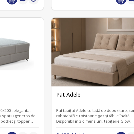
fără recenzii
Pat Adele
0x200 , eleganta,
Pat tapițat Adele cu ladă de depozitare, s
u spațiu generos de
rabatabilă cu pistoane gaz și tăblie înaltă.
 pocket și topper
Disponibil în 3 dimensiuni, tapițerie Glow.
inaltimea totala de 35
re noapte).