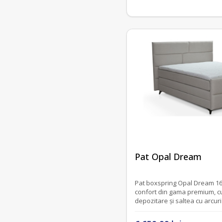
fără recenzii
Pat Opal Dream
Pat boxspring Opal Dream 16
confort din gama premium, c
depozitare și saltea cu arcuri
incluse în preț. Salteaua are 
cm (confort de hotel, in fieca