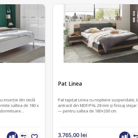
fără recenzii
Pat Linea
Pat tapițat Linea cu noptiere suspendate, tă
ermite saltea de 180 x
antracit din MDF/PAL 28 mm și finisaj stejar
u dormitoare
— pentru saltea de 180×200 cm.
3.765,00 lei