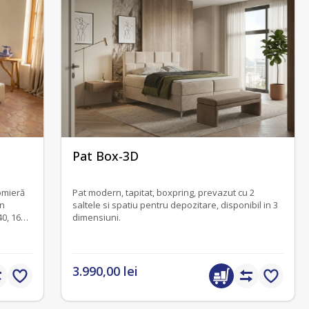
fără recenzii
Pat Box-3D
omieră
Pat modern, tapitat, boxpring, prevazut cu 2
in
saltele si spatiu pentru depozitare, disponibil in 3
40, 160
dimensiuni.
3.990,00 lei