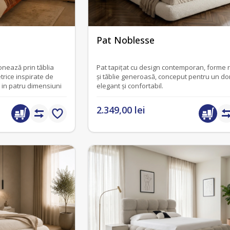
fără recenzii
Pat Noblesse
onează prin tăblia
Pat tapițat cu design contemporan, forme r
etrice inspirate de
și tăblie generoasă, conceput pentru un do
l in patru dimensiuni
elegant și confortabil.
2.349,00 lei