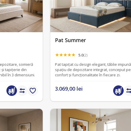
Pat Summer
5.0
(2)
depozitare, somieră
Pat tapițat cu design elegant, tăblie impună
și tapițerie din
spațiu de depozitare integrat, conceput pe
ibil în 3 dimensiuni.
confort și funcționalitate în fiecare zi.
3.069,00 lei