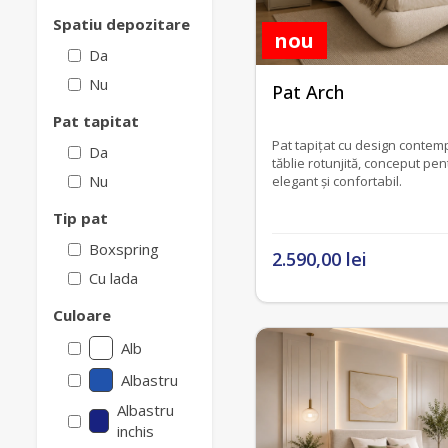
Spatiu depozitare
nou
Da
fără recenzii
Nu
Pat Arch
Pat tapitat
Pat tapițat cu design contempo
Da
tăblie rotunjită, conceput pe
Nu
elegant și confortabil.
Tip pat
Boxspring
2.590,00 lei
Cu lada
Culoare
Alb
Albastru
Albastru
inchis