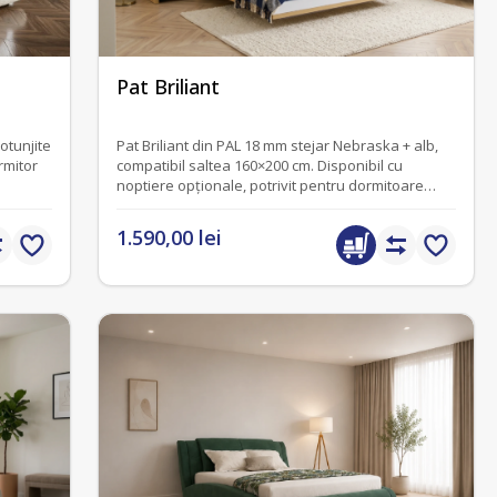
fără recenzii
Pat Briliant
otunjite
Pat Briliant din PAL 18 mm stejar Nebraska + alb,
rmitor
compatibil saltea 160×200 cm. Disponibil cu
noptiere opționale, potrivit pentru dormitoare
matrimoniale.
1.590,00 lei