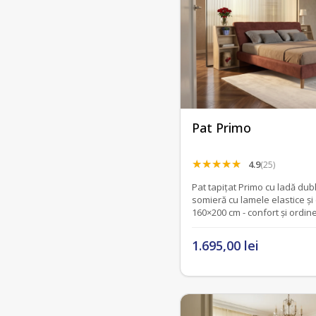
Pat Primo
4.9
(25)
Pat tapițat Primo cu ladă dub
somieră cu lamele elastice și 
160×200 cm - confort și ordine
1.695,00 lei