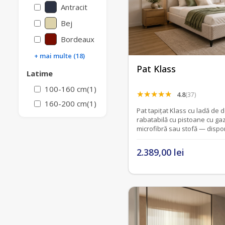
Antracit
Bej
Bordeaux
+ mai multe (18)
Pat Klass
Latime
100-160 cm
(1)
4.8
(37)
160-200 cm
(1)
Pat tapițat Klass cu ladă de 
rabatabilă cu pistoane cu gaz 
microfibră sau stofă — dispon
2.389,00 lei