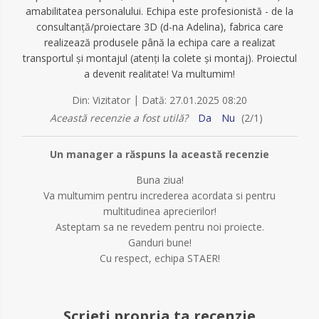
amabilitatea personalului. Echipa este profesionistă - de la
consultanță/proiectare 3D (d-na Adelina), fabrica care
realizează produsele până la echipa care a realizat
transportul și montajul (atenți la colete și montaj). Proiectul
a devenit realitate! Va multumim!
|
Din:
Vizitator
Dată:
27.01.2025 08:20
Această recenzie a fost utilă?
Da
Nu
(
2
/
1
)
Un manager a răspuns la această recenzie
Buna ziua!
Va multumim pentru increderea acordata si pentru
multitudinea aprecierilor!
Asteptam sa ne revedem pentru noi proiecte.
Ganduri bune!
Cu respect, echipa STAER!
Scrieți propria ta recenzie