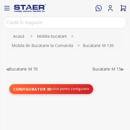
Numele atributului
Valoarea atributului
Acasă
>
Mobila bucatarii
>
Mobila de Bucatarie la Comanda
>
Bucatarie M 130
◀
Bucatarie M 70
Bucatarie M 15
▶
CONFIGURATOR 3D
click pentru configuratie