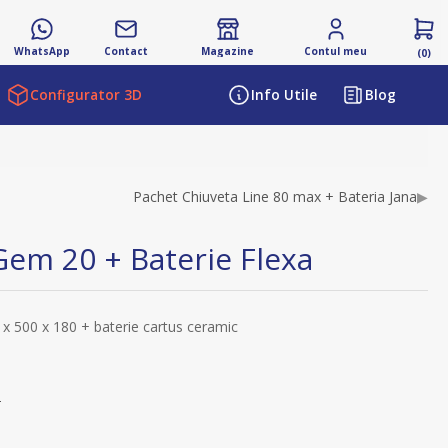
WhatsApp
Contact
Magazine
Contul meu
(0)
Configurator 3D
Info Utile
Blog
ibutului
Pachet Chiuveta Line 80 max + Bateria Jana
▶
Gem 20 + Baterie Flexa
 x 500 x 180 + baterie cartus ceramic
s