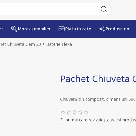
et
Montaj mobilier
Plata în rate
Produse noi
Numele atributului
Valoarea atr
het Chiuveta Gem 20 + Baterie Flexa
Pachet Chiuveta 
Chiuvetă din compozit, dimensiuni 590
Fii primul care revizuiește acest produ