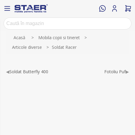
Acasă
>
Mobila copii si tineret
>
Articole diverse
>
Soldat Racer
◀
Soldat Butterfly 400
Fotoliu Puf
▶