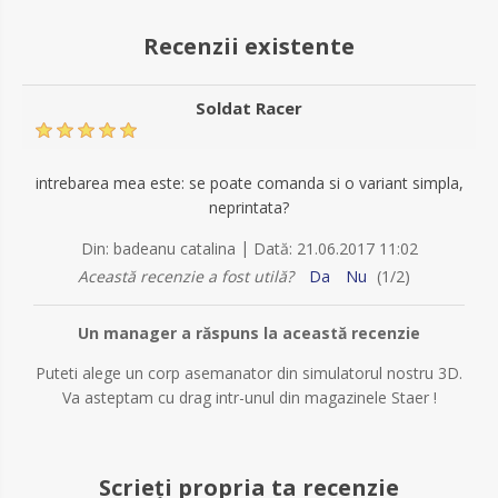
Recenzii existente
Soldat Racer
intrebarea mea este: se poate comanda si o variant simpla,
neprintata?
|
Din:
badeanu catalina
Dată:
21.06.2017 11:02
Această recenzie a fost utilă?
Da
Nu
(
1
/
2
)
Un manager a răspuns la această recenzie
Puteti alege un corp asemanator din simulatorul nostru 3D.
Va asteptam cu drag intr-unul din magazinele Staer !
Scrieți propria ta recenzie