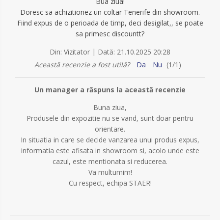
Bua ziua!
Doresc sa achizitionez un coltar Tenerife din showroom.
Fiind expus de o perioada de timp, deci desigilat,, se poate
sa primesc discountt?
|
Din:
Vizitator
Dată:
21.10.2025 20:28
Această recenzie a fost utilă?
Da
Nu
(
1
/
1
)
Un manager a răspuns la această recenzie
Buna ziua,
Produsele din expozitie nu se vand, sunt doar pentru
orientare.
In situatia in care se decide vanzarea unui produs expus,
informatia este afisata in showroom si, acolo unde este
cazul, este mentionata si reducerea.
Va multumim!
Cu respect, echipa STAER!