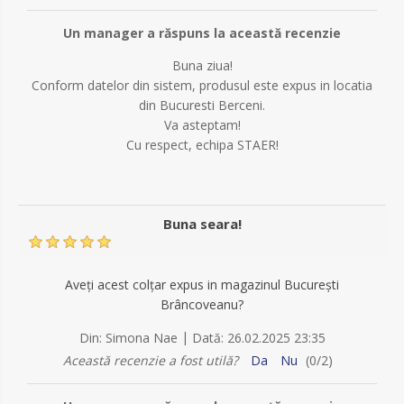
Un manager a răspuns la această recenzie
Buna ziua!
Conform datelor din sistem, produsul este expus in locatia
din Bucuresti Berceni.
Va asteptam!
Cu respect, echipa STAER!
Buna seara!
Aveți acest colțar expus in magazinul București
Brâncoveanu?
|
Din:
Simona Nae
Dată:
26.02.2025 23:35
Această recenzie a fost utilă?
Da
Nu
(
0
/
2
)