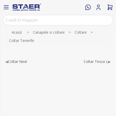
Numele atributului
Valoarea atributului
Acasă
>
Canapele si coltare
>
Coltare
>
Coltar Tenerife
◀
Coltar Next
Coltar Tessa L
▶