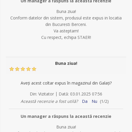
Un manager a răspuns la această recenzie
Buna ziua!
Conform datelor din sistem, produsul este expus in locatia
din Bucuresti Berceni.
Va asteptam!
Cu respect, echipa STAER!
Buna ziua!
Aveți acest coltar expus în magazinul din Galați?
|
Din:
Vizitator
Dată:
03.01.2025 07:56
Această recenzie a fost utilă?
Da
Nu
(
1
/
2
)
Un manager a răspuns la această recenzie
Buna ziua!