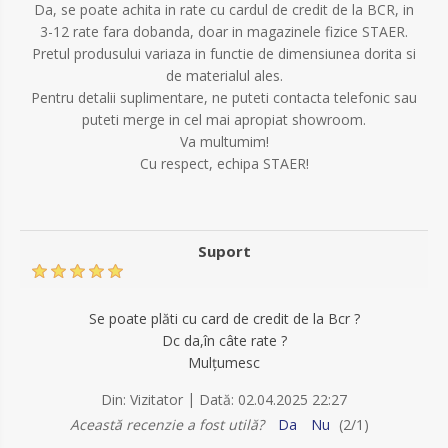
Da, se poate achita in rate cu cardul de credit de la BCR, in
3-12 rate fara dobanda, doar in magazinele fizice STAER.
Pretul produsului variaza in functie de dimensiunea dorita si
de materialul ales.
Pentru detalii suplimentare, ne puteti contacta telefonic sau
puteti merge in cel mai apropiat showroom.
Va multumim!
Cu respect, echipa STAER!
Suport
Se poate plăti cu card de credit de la Bcr ?
Dc da,în câte rate ?
Mulțumesc
|
Din:
Vizitator
Dată:
02.04.2025 22:27
Această recenzie a fost utilă?
Da
Nu
(
2
/
1
)