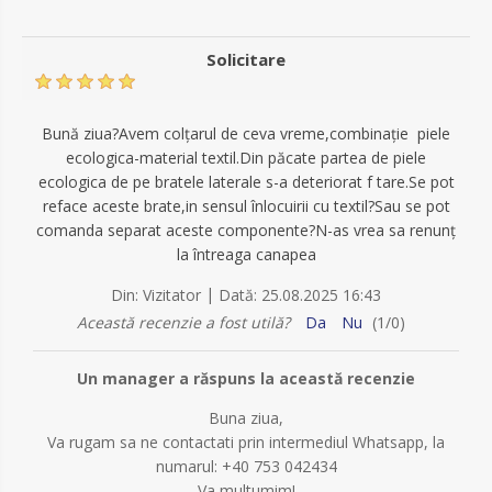
Solicitare
Bună ziua?Avem colțarul de ceva vreme,combinație piele
ecologica-material textil.Din păcate partea de piele
ecologica de pe bratele laterale s-a deteriorat f tare.Se pot
reface aceste brate,in sensul înlocuirii cu textil?Sau se pot
comanda separat aceste componente?N-as vrea sa renunț
la întreaga canapea
|
Din:
Vizitator
Dată:
25.08.2025 16:43
Această recenzie a fost utilă?
Da
Nu
(
1
/
0
)
Un manager a răspuns la această recenzie
Buna ziua,
Va rugam sa ne contactati prin intermediul Whatsapp, la
numarul: +40 753 042434
Va multumim!