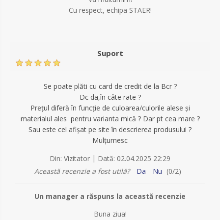
Cu respect, echipa STAER!
Suport
Se poate plăti cu card de credit de la Bcr ?
Dc da,în câte rate ?
Prețul diferă în funcție de culoarea/culorile alese și
materialul ales pentru varianta mică ? Dar pt cea mare ?
Sau este cel afișat pe site în descrierea produsului ?
Mulțumesc
|
Din:
Vizitator
Dată:
02.04.2025 22:29
Această recenzie a fost utilă?
Da
Nu
(
0
/
2
)
Un manager a răspuns la această recenzie
Buna ziua!