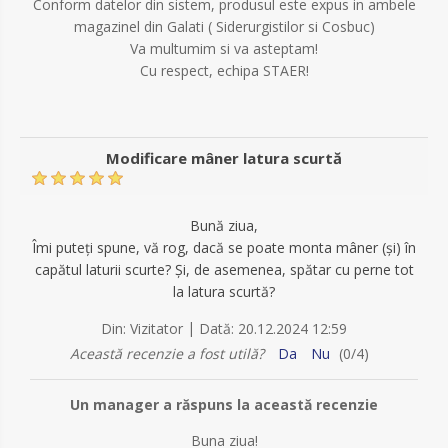
Conform datelor din sistem, produsul este expus in ambele
magazinel din Galati ( Siderurgistilor si Cosbuc)
Va multumim si va asteptam!
Cu respect, echipa STAER!
Modificare mâner latura scurtă
Bună ziua,
Îmi puteți spune, vă rog, dacă se poate monta mâner (și) în
capătul laturii scurte? Și, de asemenea, spătar cu perne tot
la latura scurtă?
|
Din:
Vizitator
Dată:
20.12.2024 12:59
Această recenzie a fost utilă?
Da
Nu
(
0
/
4
)
Un manager a răspuns la această recenzie
Buna ziua!