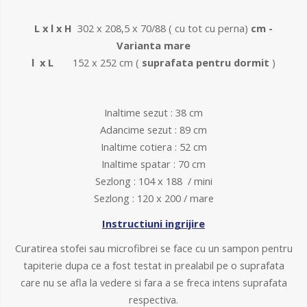
L x l x H
302 x 208,5 x 70/88 ( cu tot cu perna)
cm -
Varianta mare
l x L
152 x 252 cm (
suprafata pentru dormit
)
Inaltime sezut : 38 cm
Adancime sezut : 89 cm
Inaltime cotiera : 52 cm
Inaltime spatar : 70 cm
Sezlong : 104 x 188 / mini
Sezlong : 120 x 200 / mare
Instructiuni ingrijire
Curatirea stofei sau microfibrei se face cu un sampon pentru
tapiterie dupa ce a fost testat in prealabil pe o suprafata
care nu se afla la vedere si fara a se freca intens suprafata
respectiva.