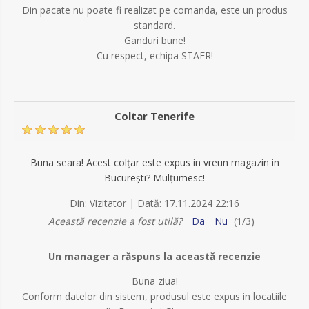
Din pacate nu poate fi realizat pe comanda, este un produs
standard.
Ganduri bune!
Cu respect, echipa STAER!
Coltar Tenerife
Buna seara! Acest colțar este expus in vreun magazin in
București? Mulțumesc!
|
Din:
Vizitator
Dată:
17.11.2024 22:16
Această recenzie a fost utilă?
Da
Nu
(
1
/
3
)
Un manager a răspuns la această recenzie
Buna ziua!
Conform datelor din sistem, produsul este expus in locatiile