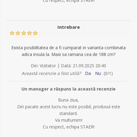
Cu respect, echipa STAER!
Intrebare
Exista posibilitatea de a fi cumparat in varianta combinata
adica insula la. Maxi sa ramana cea de 188 cm?
|
Din:
Vizitator
Dată:
21.09.2025 20:40
Această recenzie a fost utilă?
Da
Nu
(
0
/
1
)
Un manager a răspuns la această recenzie
Buna ziua,
Din pacate acest lucru nu este posibil, produsul este
standard.
Va multumim!
Cu respect, echipa STAER!