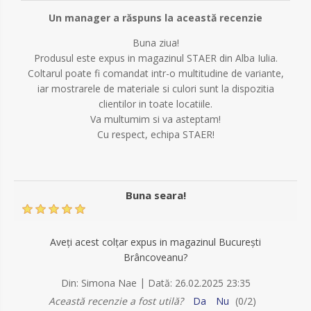
Un manager a răspuns la această recenzie
Buna ziua!
Produsul este expus in magazinul STAER din Alba Iulia.
Coltarul poate fi comandat intr-o multitudine de variante,
iar mostrarele de materiale si culori sunt la dispozitia
clientilor in toate locatiile.
Va multumim si va asteptam!
Cu respect, echipa STAER!
Buna seara!
Aveți acest colțar expus in magazinul București
Brâncoveanu?
|
Din:
Simona Nae
Dată:
26.02.2025 23:35
Această recenzie a fost utilă?
Da
Nu
(
0
/
2
)