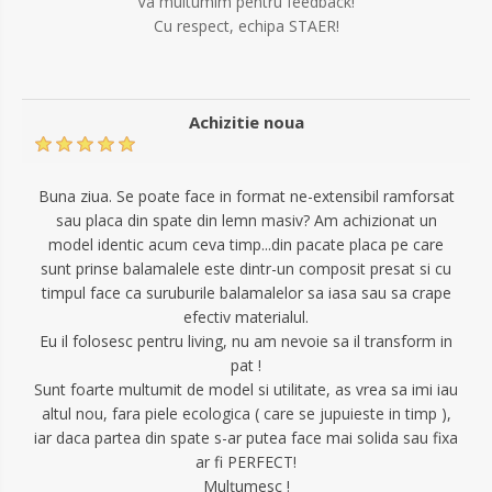
Va multumim pentru feedback!
Cu respect, echipa STAER!
Achizitie noua
Buna ziua. Se poate face in format ne-extensibil ramforsat
sau placa din spate din lemn masiv? Am achizionat un
model identic acum ceva timp...din pacate placa pe care
sunt prinse balamalele este dintr-un composit presat si cu
timpul face ca suruburile balamalelor sa iasa sau sa crape
efectiv materialul.
Eu il folosesc pentru living, nu am nevoie sa il transform in
pat !
Sunt foarte multumit de model si utilitate, as vrea sa imi iau
altul nou, fara piele ecologica ( care se jupuieste in timp ),
iar daca partea din spate s-ar putea face mai solida sau fixa
ar fi PERFECT!
Mulțumesc !