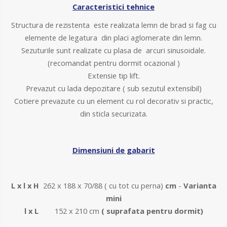
Caracteristici tehnice
Structura de rezistenta este realizata lemn de brad si fag cu
elemente de legatura din placi aglomerate din lemn.
Sezuturile sunt realizate cu plasa de arcuri sinusoidale.
(recomandat pentru dormit ocazional )
Extensie tip lift.
Prevazut cu lada depozitare ( sub sezutul extensibil)
Cotiere prevazute cu un element cu rol decorativ si practic,
din sticla securizata.
Dimensiuni de gabarit
L x l x H
262 x 188 x 70/88 ( cu tot cu perna)
cm
-
Varianta
mini
l x L
152 x 210 cm
( suprafata pentru dormit)