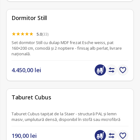
Dormitor Still
5.0
(33)
Set dormitor Still cu dulap MDF frezat Esche weiss, pat
160×200 cm, comodă și 2 noptiere - finisaj alb perlat, livrare
națională.
4.450,00 lei
fără recenzii
Taburet Cubus
Taburet Cubus tapițat de la Staer - structură PAL și lemn
masiv, umplutură densă, disponibil în stofă sau microfibră
190,00 lei