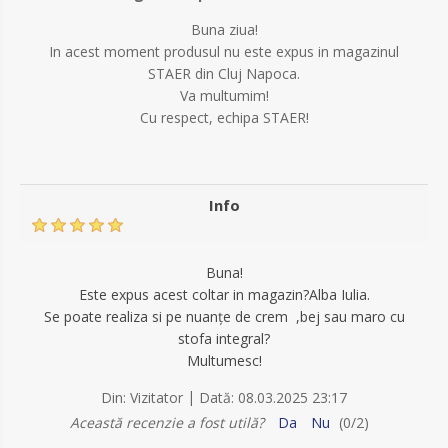
Buna ziua!
In acest moment produsul nu este expus in magazinul
STAER din Cluj Napoca.
Va multumim!
Cu respect, echipa STAER!
Info
Buna!
Este expus acest coltar in magazin?Alba Iulia.
Se poate realiza si pe nuanțe de crem ,bej sau maro cu
stofa integral?
Multumesc!
|
Din:
Vizitator
Dată:
08.03.2025 23:17
Această recenzie a fost utilă?
Da
Nu
(
0
/
2
)