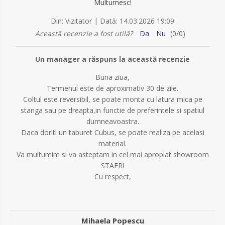
Multumesc!
|
Din:
Vizitator
Dată:
14.03.2026 19:09
Această recenzie a fost utilă?
Da
Nu
(
0
/
0
)
Un manager a răspuns la această recenzie
Buna ziua,
Termenul este de aproximativ 30 de zile.
Coltul este reversibil, se poate monta cu latura mica pe
stanga sau pe dreapta,in functie de preferintele si spatiul
dumneavoastra.
Daca doriti un taburet Cubus, se poate realiza pe acelasi
material.
Va multumim si va asteptam in cel mai apropiat showroom
STAER!
Cu respect,
Mihaela Popescu