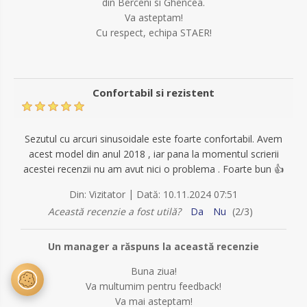
din Berceni si Ghencea.
Va asteptam!
Cu respect, echipa STAER!
Confortabil si rezistent
Sezutul cu arcuri sinusoidale este foarte confortabil. Avem
acest model din anul 2018 , iar pana la momentul scrierii
acestei recenzii nu am avut nici o problema . Foarte bun 👍
|
Din:
Vizitator
Dată:
10.11.2024 07:51
Această recenzie a fost utilă?
Da
Nu
(
2
/
3
)
Un manager a răspuns la această recenzie
Buna ziua!
Va multumim pentru feedback!
Va mai asteptam!