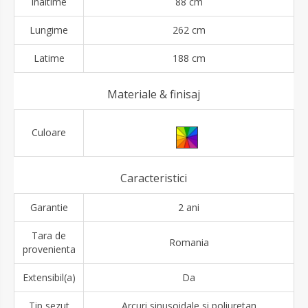
Inaltime
88 cm
Lungime
262 cm
Latime
188 cm
Materiale & finisaj
Culoare
Caracteristici
Garantie
2 ani
Tara de
Romania
provenienta
Extensibil(a)
Da
Tip sezut
Arcuri sinusoidale si poliuretan