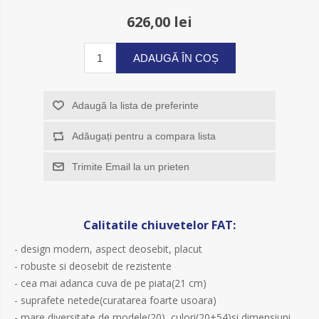
626,00 lei
ADAUGĂ ÎN COȘ
Adaugă la lista de preferinte
Adăugați pentru a compara lista
Trimite Email la un prieten
Calitatile chiuvetelor FAT:
- design modern, aspect deosebit, placut
- robuste si deosebit de rezistente
- cea mai adanca cuva de pe piata(21 cm)
- suprafete netede(curatarea foarte usoara)
- mare diversitate de modele(20), culori(20+54)si dimensiuni