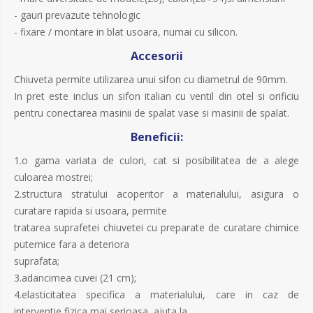
- gauri prevazute tehnologic
- fixare / montare in blat usoara, numai cu silicon.
Accesorii
Chiuveta permite utilizarea unui sifon cu diametrul de 90mm.
In pret este inclus un sifon italian cu ventil din otel si orificiu
pentru conectarea masinii de spalat vase si masinii de spalat.
Beneficii:
1.o gama variata de culori, cat si posibilitatea de a alege
culoarea mostrei;
2.structura stratului acoperitor a materialului, asigura o
curatare rapida si usoara, permite
tratarea suprafetei chiuvetei cu preparate de curatare chimice
puternice fara a deteriora
suprafata;
3.adancimea cuvei (21 cm);
4.elasticitatea specifica a materialului, care in caz de
interventie fizica mai serioasa, ajuta la