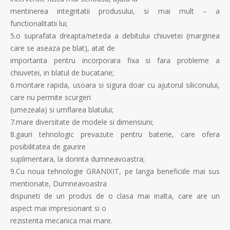
mentinerea integritatii produsului, si mai mult – a
functionalitatii lui;
5.o suprafata dreapta/neteda a debitului chiuvetei (marginea
care se aseaza pe blat), atat de
importanta pentru incorporara fixa si fara probleme a
chiuvetei, in blatul de bucatarie;
6.montare rapida, usoara si sigura doar cu ajutorul siliconului,
care nu permite scurgeri
(umezeala) si umflarea blatului;
7.mare diversitate de modele si dimensiuni;
8.gauri tehnologic prevazute pentru baterie, care ofera
posibilitatea de gaurire
suplimentara, la dorinta dumneavoastra;
9.Cu noua tehnologie GRANIXIT, pe langa beneficiile mai sus
mentionate, Dumneavoastra
dispuneti de un produs de o clasa mai inalta, care are un
aspect mai impresionant si o
rezistenta mecanica mai mare.