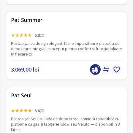
Pat Summer
5.0
(2)
Pat tapițat cu design elegant, tăblie impunătoare și spațiu de
depozitare integrat, conceput pentru confort și funcționalitate
în fiecare zi.
3.069,00 lei
Pat Seul
5.0
(2)
Pat tapițat Seul cu ladă de depozitare, somieră rabatabilă cu
pistoane cu gaz și tapițerie Glow sau Veluto — disponibil în 3
lățimi.