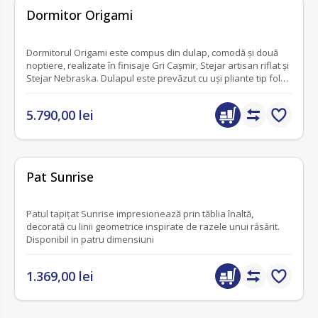
fără recenzii
Dormitor Origami
Dormitorul Origami este compus din dulap, comodă și două
noptiere, realizate în finisaje Gri Cașmir, Stejar artisan riflat și
Stejar Nebraska. Dulapul este prevăzut cu uși pliante tip fold
si închidere silențioasă.
5.790,00 lei
nou
fără recenzii
Pat Sunrise
Patul tapițat Sunrise impresionează prin tăblia înaltă,
decorată cu linii geometrice inspirate de razele unui răsărit.
Disponibil in patru dimensiuni
1.369,00 lei