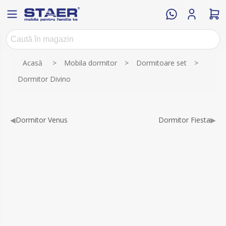
Numele atributului
Valoarea atributului
Acasă
>
Mobila dormitor
>
Dormitoare set
>
Dormitor Divino
◀
Dormitor Venus
Dormitor Fiesta
▶