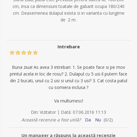
cm, insa ca dimensiuni toatale de gabarit ocupa 180/240
cm. Deasemenea dulapul exista si in varianta cu lungime
de 2 m.
Intrebare
Buna ziua! As avea 3 intrebari: 1. Se poate face si pe mov
printul acela in loc de rosu? 2. Dulapul cu 5 usi il putem face
din 2 bucati, unul cu 2 usi si unul cu 3 usi? 3. Cat costa patul
cu somiera inclusa ?
Va multumesc!
|
Din:
Vizitator
Dată:
07.06.2016 11:13
Această recenzie a fost utilă?
Da
Nu
(
0
/
2
)
Un manager a răspuns la această recenzie