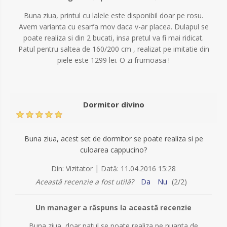
Buna ziua, printul cu lalele este disponibil doar pe rosu.
Avem varianta cu esarfa mov daca v-ar placea. Dulapul se
poate realiza si din 2 bucati, insa pretul va fi mai ridicat.
Patul pentru saltea de 160/200 cm , realizat pe imitatie din
piele este 1299 lei. O zi frumoasa !
Dormitor divino
Buna ziua, acest set de dormitor se poate realiza si pe
culoarea cappucino?
|
Din:
Vizitator
Dată:
11.04.2016 15:28
Această recenzie a fost utilă?
Da
Nu
(
2
/
2
)
Un manager a răspuns la această recenzie
Buna ziua, doar patul se poate realiza pe nuanta de