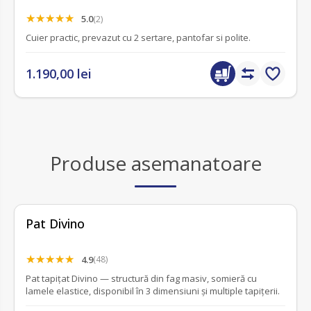
5.0
(2)
Cuier practic, prevazut cu 2 sertare, pantofar si polite.
1.190,00 lei
Produse asemanatoare
Pat Divino
4.9
(48)
Pat tapițat Divino — structură din fag masiv, somieră cu
lamele elastice, disponibil în 3 dimensiuni și multiple tapițerii.