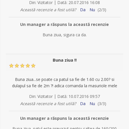
|
Din:
Vizitator
Dată:
20.07.2016 16:08
Această recenzie a fost utilă?
Da
Nu
(
2
/
3
)
Un manager a răspuns la această recenzie
Buna ziua, sigura ca da.
Buna ziua !!
Buna ziua...se poate ca patul sa fie de 1.60 cu 2.00? si
dulapul sa fie de 2m ?! adica comanda la masuriole mele
|
Din:
Vizitator
Dată:
10.07.2016 09:57
Această recenzie a fost utilă?
Da
Nu
(
3
/
3
)
Un manager a răspuns la această recenzie
Buna ziua, patul este prevazut pentru saltea de 160/200