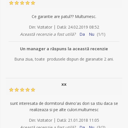
Ce garantie are patul?? Multumesc.
|
Din:
Vizitator
Dată:
24.02.2019 08:52
Această recenzie a fost utilă?
Da
Nu
(
1
/
1
)
Un manager a răspuns la această recenzie
Buna ziua, toate produsele dispun de garanatie 2 ani.
xx
sunt interesata de dormitorul divino'as dori sa stiu daca se
realizeaza si pe alte culori.multumesc
|
Din:
Vizitator
Dată:
21.01.2018 11:05
Această recenzie a fost utilă?
Da
Nu
(
3
/
2
)