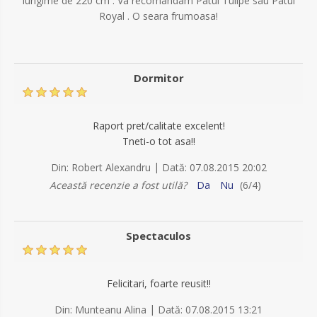
lungime de 220 cm . Va recomandam Patul Tulipe sau Patul
Royal . O seara frumoasa!
Dormitor
Raport pret/calitate excelent!
Tneti-o tot asa!!
|
Din:
Robert Alexandru
Dată:
07.08.2015 20:02
Această recenzie a fost utilă?
Da
Nu
(
6
/
4
)
Spectaculos
Felicitari, foarte reusit!!
|
Din:
Munteanu Alina
Dată:
07.08.2015 13:21