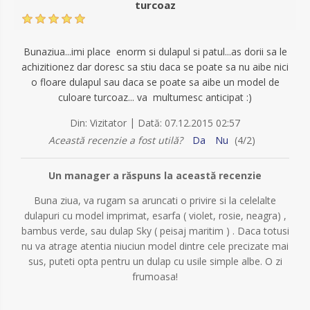
turcoaz
Bunaziua...imi place enorm si dulapul si patul...as dorii sa le
achizitionez dar doresc sa stiu daca se poate sa nu aibe nici
o floare dulapul sau daca se poate sa aibe un model de
culoare turcoaz... va multumesc anticipat :)
|
Din:
Vizitator
Dată:
07.12.2015 02:57
Această recenzie a fost utilă?
Da
Nu
(
4
/
2
)
Un manager a răspuns la această recenzie
Buna ziua, va rugam sa aruncati o privire si la celelalte
dulapuri cu model imprimat, esarfa ( violet, rosie, neagra) ,
bambus verde, sau dulap Sky ( peisaj maritim ) . Daca totusi
nu va atrage atentia niuciun model dintre cele precizate mai
sus, puteti opta pentru un dulap cu usile simple albe. O zi
frumoasa!