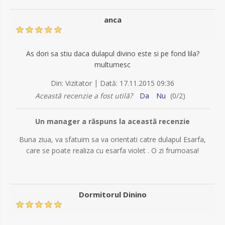
anca
As dori sa stiu daca dulapul divino este si pe fond lila?
multumesc
|
Din:
Vizitator
Dată:
17.11.2015 09:36
Această recenzie a fost utilă?
Da
Nu
(
0
/
2
)
Un manager a răspuns la această recenzie
Buna ziua, va sfatuim sa va orientati catre dulapul Esarfa,
care se poate realiza cu esarfa violet . O zi frumoasa!
Dormitorul Dinino