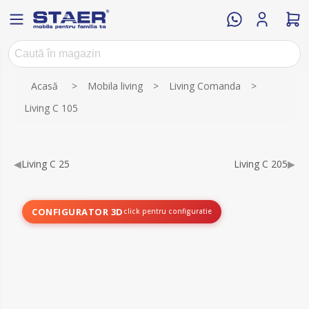
Numele atributului
Valoarea atributului
Acasă
>
Mobila living
>
Living Comanda
>
Living C 105
◀
Living C 25
Living C 205
▶
CONFIGURATOR 3D
click pentru configuratie