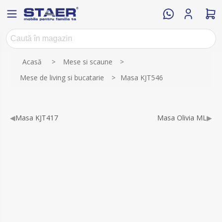
Numele atributului
Valoarea atributului
Acasă
>
Mese si scaune
>
Mese de living si bucatarie
>
Masa KJT546
◀
Masa KJT417
Masa Olivia ML
▶