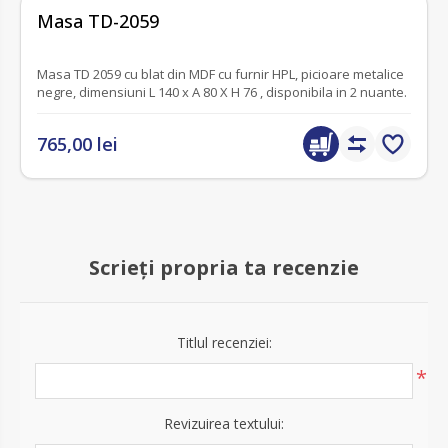
fără recenzii
Masa TD-2059
Masa TD 2059 cu blat din MDF cu furnir HPL, picioare metalice
negre, dimensiuni L 140 x A 80 X H 76 , disponibila in 2 nuante.
765,00 lei
Scrieți propria ta recenzie
Titlul recenziei:
*
Revizuirea textului: