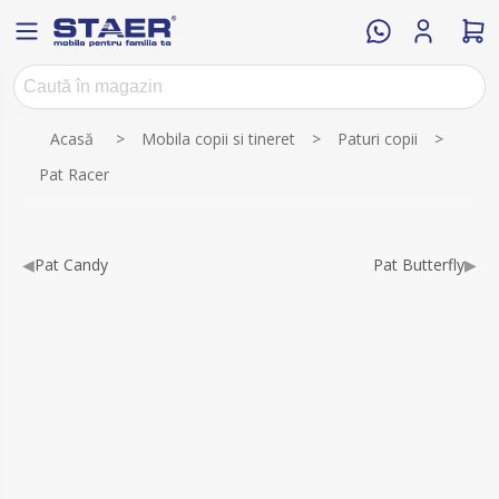
Numele atributului
Valoarea atributului
Acasă
>
Mobila copii si tineret
>
Paturi copii
>
Pat Racer
◀
Pat Candy
Pat Butterfly
▶