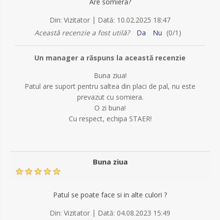
Are somiera?
|
Din:
Vizitator
Dată:
10.02.2025 18:47
Această recenzie a fost utilă?
Da
Nu
(
0
/
1
)
Un manager a răspuns la această recenzie
Buna ziua!
Patul are suport pentru saltea din placi de pal, nu este
prevazut cu somiera.
O zi buna!
Cu respect, echipa STAER!
Buna ziua
Patul se poate face si in alte culori ?
|
Din:
Vizitator
Dată:
04.08.2023 15:49