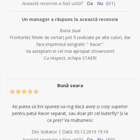
Această recenzie a fost utilă?
Da
Nu
(
0
/
1
)
Un manager a răspuns la această recenzie
Buna ziua!
Fronturile( fetele de sertar) pot fi realizate pe alte culori, dar
fara imprimeul serigrafic " Racer".
Va asteptam in cel mai apropiat showroom!
Cu respect, echipa STAER!
Bună seara
Ați putea să îmi spuneți va rog dacă aveți și corp superior
pentru patul Racer separat, sau doar ptr cel buterfly? Și la
ce preț? Va multumesc
|
Din:
Vizitator
Dată:
05.12.2019 19:16
Această recenzie a fost utilă?
Da
Nu
(
3
/
0
)