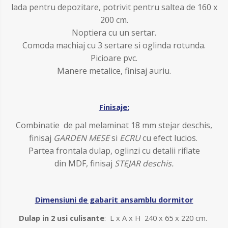
lada pentru depozitare, potrivit pentru saltea de 160 x
200 cm.
Noptiera cu un sertar.
Comoda machiaj cu 3 sertare si oglinda rotunda.
P
icioare pvc.
M
anere metalice, finisaj auriu.
Finisaje:
Combinatie de pal melaminat 18 mm stejar deschis,
finisaj
GARDEN MESE
si
ECRU
cu efect lucios
.
Partea frontala dulap, oglinzi cu detalii riflate
din MDF, finisaj
STEJAR deschis.
Dimensiuni de gabarit ansamblu dormitor
Dulap in 2 usi culisante
:
L x A x H
240 x 65 x 220 cm.