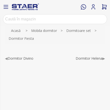
Numele atributului
Valoarea atributului
Acasă
>
Mobila dormitor
>
Dormitoare set
>
Dormitor Fiesta
◀
Dormitor Divino
Dormitor Helena
▶