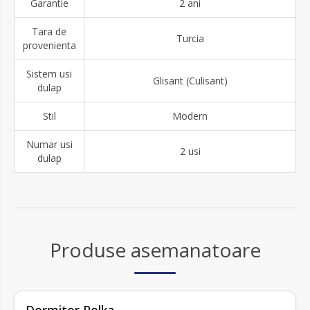
Garantie
2 ani
Tara de
Turcia
provenienta
Sistem usi
Glisant (Culisant)
dulap
Stil
Modern
Numar usi
2 usi
dulap
Produse asemanatoare
fără recenzii
Dormitor Polka