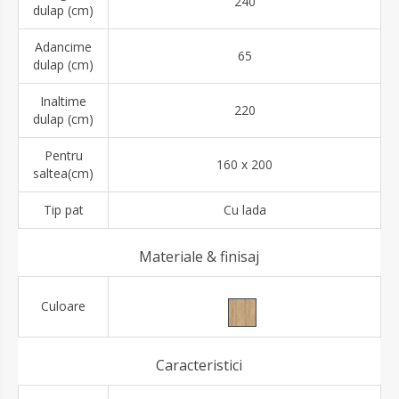
240
dulap (cm)
Adancime
65
dulap (cm)
Inaltime
220
dulap (cm)
Pentru
160 x 200
saltea(cm)
Tip pat
Cu lada
Materiale & finisaj
Culoare
Caracteristici