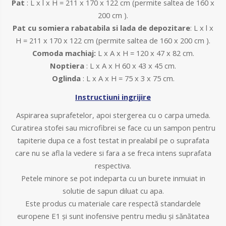
Pat
:
L x l x H = 211 x 170 x 122 cm (permite saltea de 160 x
200 cm ).
P
at
cu somiera rabatabila si lada de depozitare
: L x l x
H = 211 x 170 x 122 cm (permite saltea de 160 x 200 cm ).
C
omoda machiaj
:
L x A x H = 120 x 47 x 82 cm.
Noptiera
: L x A x H
60 x 43 x 45 cm.
Oglinda
:
L x A x H = 75 x 3 x 75 cm.
Instructiuni ingrijire
A
spirarea suprafetelor, apoi stergerea cu o carpa umeda.
C
uratirea stofei sau microfibrei se face cu un sampon pentru
tapiterie dupa ce a fost testat in prealabil pe o suprafata
care nu se afla la vedere si fara a se freca intens suprafata
respectiva.
P
etele minore se pot indeparta cu un burete inmuiat in
solutie de sapun diluat cu apa.
E
ste produs cu materiale care respectă standardele
europene E1 și sunt inofensive pentru mediu și sănătatea