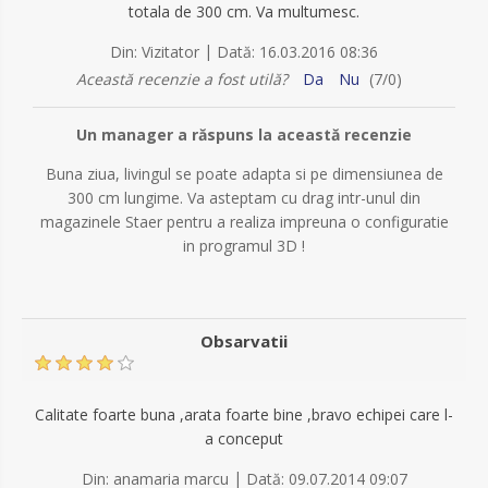
totala de 300 cm. Va multumesc.
|
Din:
Vizitator
Dată:
16.03.2016 08:36
Această recenzie a fost utilă?
Da
Nu
(
7
/
0
)
Un manager a răspuns la această recenzie
Buna ziua, livingul se poate adapta si pe dimensiunea de
300 cm lungime. Va asteptam cu drag intr-unul din
magazinele Staer pentru a realiza impreuna o configuratie
in programul 3D !
Obsarvatii
Calitate foarte buna ,arata foarte bine ,bravo echipei care l-
a conceput
|
Din:
anamaria marcu
Dată:
09.07.2014 09:07