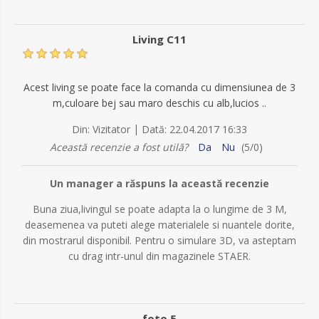
Living C11
Acest living se poate face la comanda cu dimensiunea de 3
m,culoare bej sau maro deschis cu alb,lucios ..
|
Din:
Vizitator
Dată:
22.04.2017 16:33
Această recenzie a fost utilă?
Da
Nu
(
5
/
0
)
Un manager a răspuns la această recenzie
Buna ziua,livingul se poate adapta la o lungime de 3 M,
deasemenea va puteti alege materialele si nuantele dorite,
din mostrarul disponibil. Pentru o simulare 3D, va asteptam
cu drag intr-unul din magazinele STAER.
foto 5