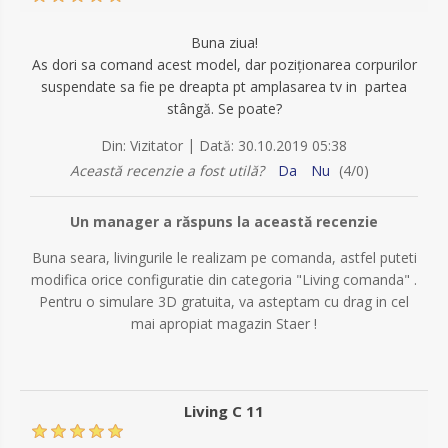
Buna ziua!
As dori sa comand acest model, dar poziționarea corpurilor
suspendate sa fie pe dreapta pt amplasarea tv in partea
stângă. Se poate?
|
Din:
Vizitator
Dată:
30.10.2019 05:38
Această recenzie a fost utilă?
Da
Nu
(
4
/
0
)
Un manager a răspuns la această recenzie
Buna seara, livingurile le realizam pe comanda, astfel puteti
modifica orice configuratie din categoria "Living comanda" .
Pentru o simulare 3D gratuita, va asteptam cu drag in cel
mai apropiat magazin Staer !
Living C 11