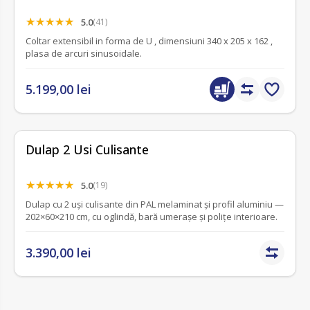
5.0
(41)
Coltar extensibil in forma de U , dimensiuni 340 x 205 x 162 ,
plasa de arcuri sinusoidale.
5.199,00 lei
Dulap 2 Usi Culisante
5.0
(19)
Dulap cu 2 uși culisante din PAL melaminat și profil aluminiu —
202×60×210 cm, cu oglindă, bară umerașe și polițe interioare.
3.390,00 lei