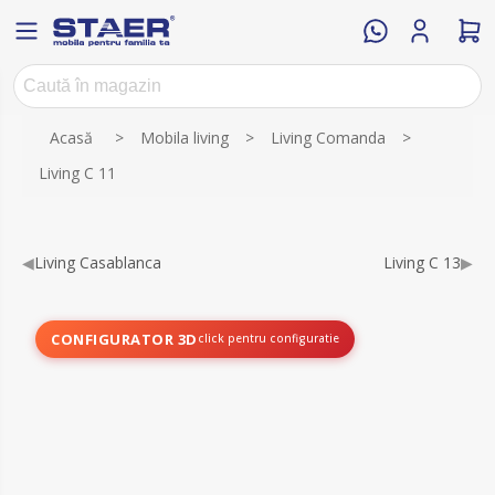
Numele atributului
Valoarea atributului
Acasă
>
Mobila living
>
Living Comanda
>
Living C 11
◀
Living Casablanca
Living C 13
▶
CONFIGURATOR 3D
click pentru configuratie