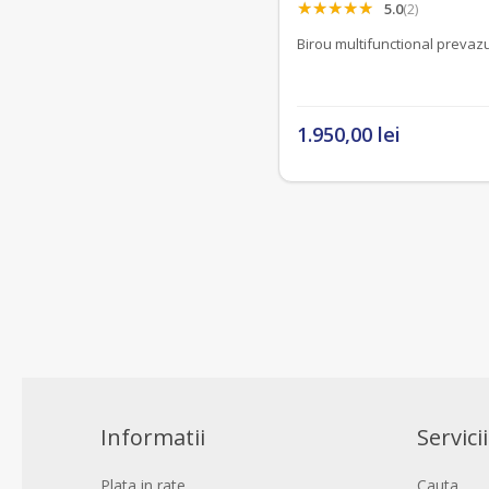
5.0
(2)
Birou multifunctional prevazu
1.950,00 lei
Informatii
Servicii
Plata in rate
Cauta