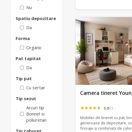
Nu
Spatiu depozitare
Da
Forma
Organic
Pat tapitat
Da
Tip pat
Cu sertar
Camera tineret Youn
Tip sezut
Arcuri tip
5.0
(1)
Bonnel si
Mobilier de tineret cu pat, bir
poliuretan
generoase de depozitare, con
finisaje și combinații de culori
Tip taburet