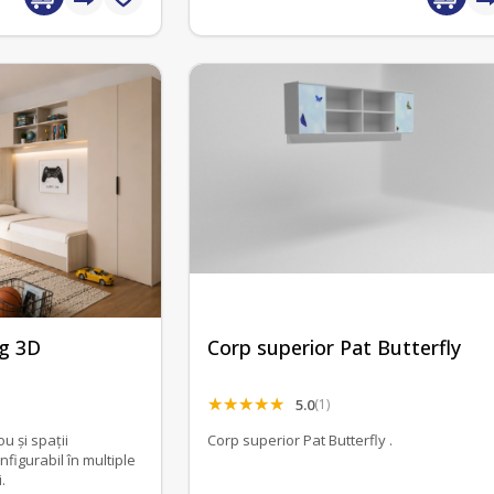
g 3D
Corp superior Pat Butterfly
5.0
(1)
ou și spații
Corp superior Pat Butterfly .
figurabil în multiple
.