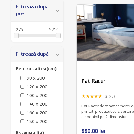
Filtreaza dupa
pret
275
5710
Filtrează după
Pentru saltea(cm)
90 x 200
Pat Racer
120 x 200
100 x 200
5.0
(5)
140 x 200
Pat Racer destinat camerei de
printat, prevazut cu 2 sertar
160 x 200
disponibil pe 2 dimensiuni.
180 x 200
880,00 lei
Extensibil(a)