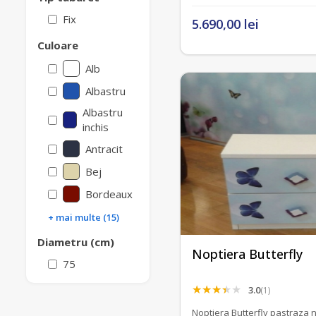
Fix
5.690,00 lei
Culoare
Alb
Albastru
Albastru
inchis
Antracit
Bej
Bordeaux
+ mai multe (15)
Diametru (cm)
Noptiera Butterfly
75
3.0
(1)
Noptiera Butterfly pastraza 