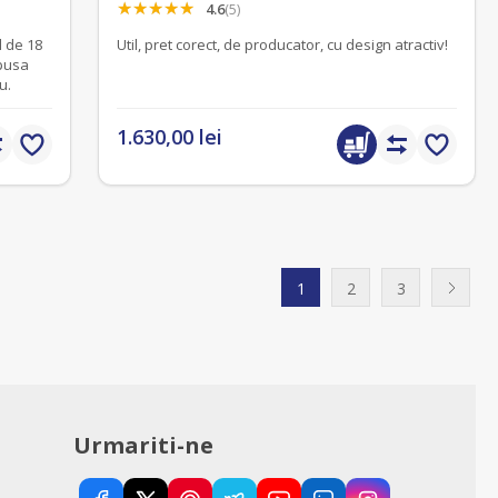
4.6
(5)
l de 18
Util, pret corect, de producator, cu design atractiv!
mpusa
u.
1.630,00 lei
1
2
3
Urmariti-ne