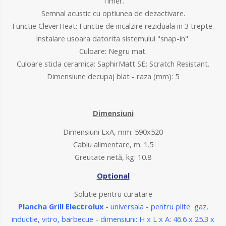
Timer.
Semnal acustic cu optiunea de dezactivare.
Functie CleverHeat: Functie de incalzire reziduala in 3 trepte.
Instalare usoara datorita sistemului "snap-in"
Culoare: Negru mat.
Culoare sticla ceramica: SaphirMatt SE; Scratch Resistant.
Dimensiune decupaj blat - raza (mm): 5
Dimensiuni
D
imensiuni LxA, mm:
590x520
C
ablu alimentare, m:
1.5
Greutate netă, kg: 10.8
Optional
Solutie pentru curatare
Plancha Grill
Electrolux
- universala - pentru plite gaz,
inductie, vitro, barbecue - dimensiuni: H x L x A: 46.6 x 25.3 x