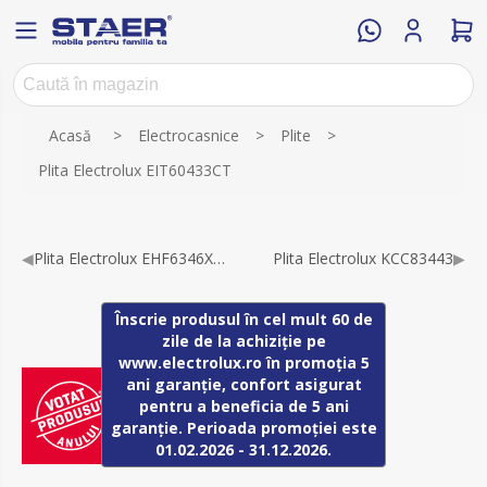
Numele atributului
Valoarea atributului
Acasă
>
Electrocasnice
>
Plite
>
Plita Electrolux EIT60433CT
◀
Plita Electrolux EHF6346XOK
Plita Electrolux KCC83443
▶
Înscrie produsul în cel mult 60 de
zile de la achiziție pe
www.electrolux.ro în promoția 5
ani garanție, confort asigurat
pentru a beneficia de 5 ani
garanție. Perioada promoției este
01.02.2026 - 31.12.2026.