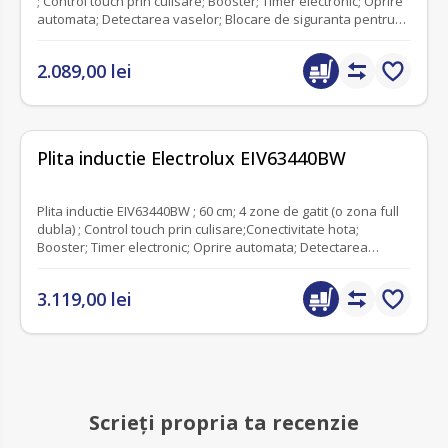
; Control touch prin culisare; Booster; Timer electronic; Oprire
automata; Detectarea vaselor; Blocare de siguranta pentru
copii; Semnal acustic; Functie punte; Stop&Go; Culoare
neagra, Conectivitate plita - hota
2.089,00 lei
fără recenzii
Plita inductie Electrolux EIV63440BW
Plita inductie EIV63440BW ; 60 cm; 4 zone de gatit (o zona full
dubla) ; Control touch prin culisare;Conectivitate hota;
Booster; Timer electronic; Oprire automata; Detectarea
vaselor; Blocare de siguranta pentru copii; Semnal acustic;
Functie punte; Culoare alba
3.119,00 lei
Scrieți propria ta recenzie