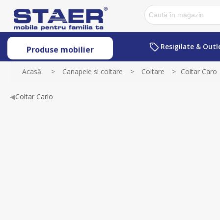
Resigilate & Outl
Produse mobilier
Acasă
>
Canapele si coltare
>
Coltare
>
Coltar Caro
◀
Coltar Carlo