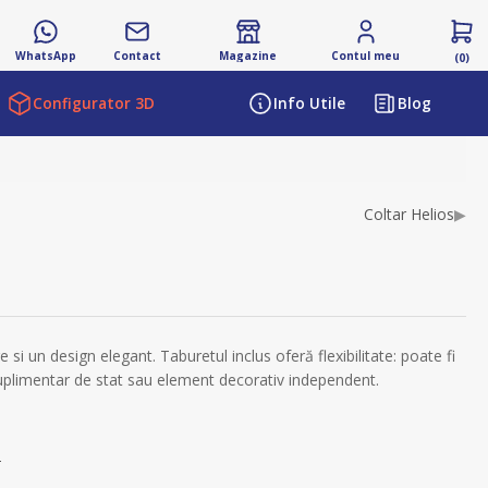
WhatsApp
Contact
Magazine
Contul meu
(0)
Configurator 3D
Info Utile
Blog
ibutului
Coltar Helios
▶
 si un design elegant. Taburetul inclus oferă flexibilitate: poate fi
 suplimentar de stat sau element decorativ independent.
s