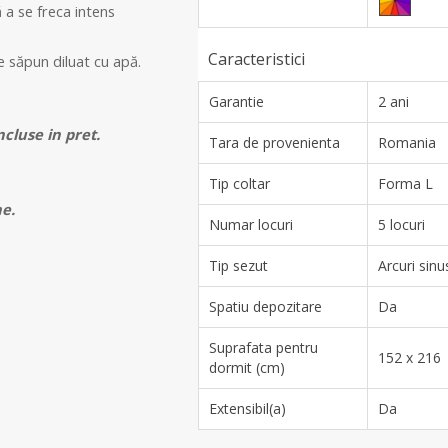
ă a se freca intens
Caracteristici
e săpun diluat cu apă.
Garantie
2 ani
ncluse in pret.
Tara de provenienta
Romania
Tip coltar
Forma L
ne.
Numar locuri
5 locuri
Tip sezut
Arcuri sinu
Spatiu depozitare
Da
Suprafata pentru
152 x 216
dormit (cm)
Extensibil(a)
Da