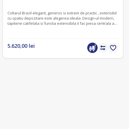
Coltarul Brazil elegant, generos si extrem de practic , extensibil
cu spatiu depozitare este alegerea ideala. Design-ul modern,
tapiterie catifelata si functia extensibila il fac piesa centrala a
oricarui living.
5.620,00 lei