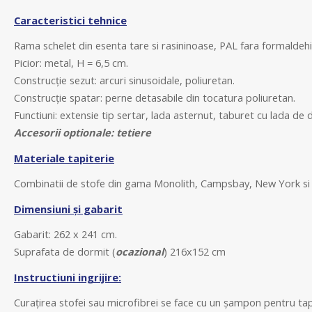
Caracteristici tehnice
R
ama schelet din esenta tare si rasininoase, PAL fara formaldehi
Picior: metal, H = 6,5 cm.
Construcție sezut: arcuri sinusoidale, poliuretan
.
Construcție spatar:
perne detasabile din tocatura poliuretan
.
Functiuni:
extensie tip sertar, lada asternut, taburet cu lada de 
Accesorii optionale: tetiere
Materiale tapiterie
Combinatii de stofe din gama Monolith, Campsbay, New York s
Dimensiuni și gabarit
Gabarit:
262 x 241 cm
.
Suprafata de dormit (
ocazional
)
216x152
cm
Instructiuni ingrijire:
Curațirea stofei sau microfibrei se face cu un șampon pentru tap