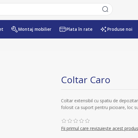
et
Montaj mobilier
Plata în rate
Produse noi
Numele atributului
Valoarea atr
Coltar Caro
Coltar extensibil cu spatiu de depozitare
folosit ca suport pentru picioare, loc
Fii primul care revizuiește acest produ