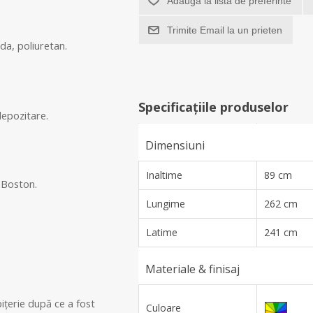
Adaugă la lista de preferinte
Trimite Email la un prieten
da, poliuretan
.
Specificațiile produselor
depozitare.
Dimensiuni
Inaltime
89 cm
i Boston
.
Lungime
262 cm
Latime
241 cm
Materiale & finisaj
ițerie după ce a fost
Culoare