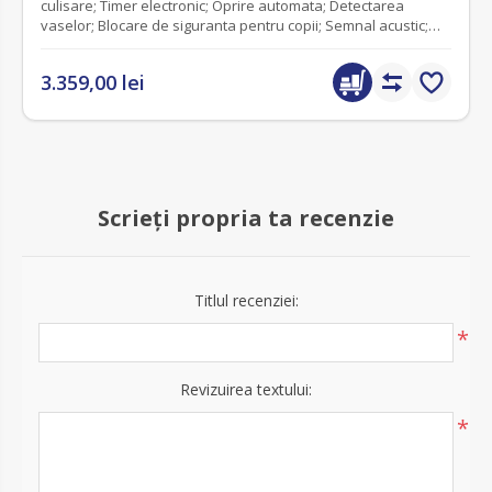
culisare; Timer electronic; Oprire automata; Detectarea
vaselor; Blocare de siguranta pentru copii; Semnal acustic;
Culoare neagra;78 cm; Booster (5 zone); Conectivitate hota;
Functie Stop&Go (pune gatitul pe pauza prin reducerea
3.359,00 lei
temporara a puterii la nivel minim, apoi reia automat setarile
anterioare printr-o singura atingere ).
Scrieți propria ta recenzie
Titlul recenziei:
*
Revizuirea textului:
*