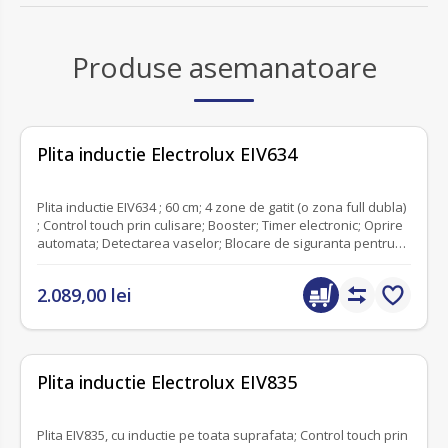
Produse asemanatoare
fără recenzii
Plita inductie Electrolux EIV634
Plita inductie EIV634 ; 60 cm; 4 zone de gatit (o zona full dubla)
; Control touch prin culisare; Booster; Timer electronic; Oprire
automata; Detectarea vaselor; Blocare de siguranta pentru
copii; Semnal acustic; Functie punte; Stop&Go; Culoare
neagra, Conectivitate plita - hota
2.089,00 lei
fără recenzii
Plita inductie Electrolux EIV835
Plita EIV835, cu inductie pe toata suprafata; Control touch prin