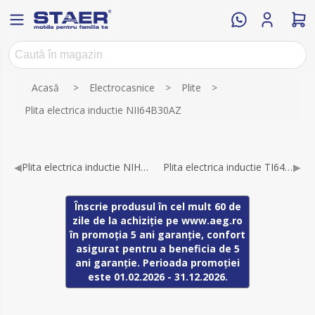
Numele atributului
Valoarea atributului
Acasă
>
Electrocasnice
>
Plite
>
Plita electrica inductie NII64B30AZ
◀
Plita electrica inductie NIH64B30AB
Plita electrica inductie TI64IB30FB
▶
Înscrie produsul în cel mult 60 de
zile de la achiziție pe www.aeg.ro
în promoția 5 ani garanție, confort
asigurat pentru a beneficia de 5
ani garanție. Perioada promoției
este 01.02.2026 - 31.12.2026.