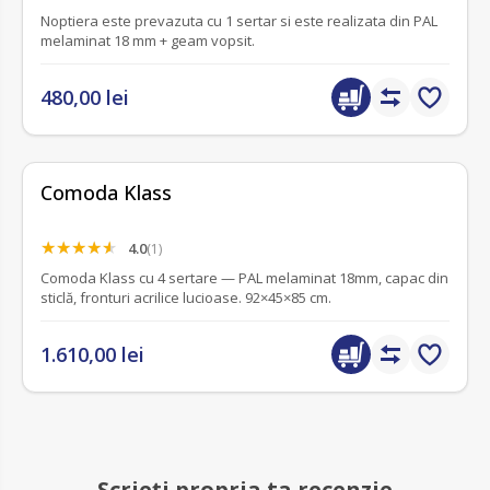
Noptiera este prevazuta cu 1 sertar si este realizata din PAL
melaminat 18 mm + geam vopsit.
480,00 lei
Comoda Klass
4.0
(1)
Comoda Klass cu 4 sertare — PAL melaminat 18mm, capac din
sticlă, fronturi acrilice lucioase. 92×45×85 cm.
1.610,00 lei
Scrieți propria ta recenzie