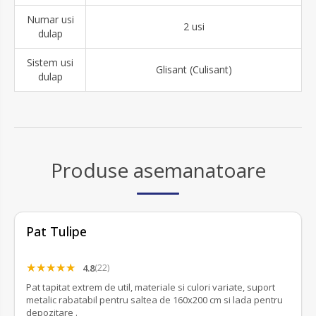
Numar usi
2 usi
dulap
Sistem usi
Glisant (Culisant)
dulap
Produse asemanatoare
Pat Tulipe
4.8
(22)
Pat tapitat extrem de util, materiale si culori variate, suport
metalic rabatabil pentru saltea de 160x200 cm si lada pentru
depozitare .