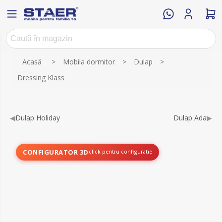
Numele atributului
Valoarea atributului
Acasă
>
Mobila dormitor
>
Dulap
>
Dressing Klass
◀
Dulap Holiday
Dulap Ada
▶
CONFIGURATOR 3D
click pentru configuratie