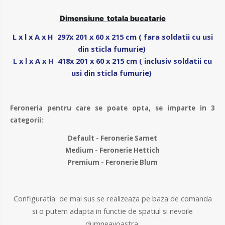
D
imensiune totala bucatarie
L x l x A x H
297x 201 x 60 x 215 cm ( fara soldatii cu usi
din sticla fumurie)
L x l x A x H
418x 201 x 60 x 215 cm ( inclusiv soldatii cu
usi din sticla fumurie)
Feroneria pentru care se poate opta, se imparte in 3
categorii:
Default - Feronerie Samet
Medium - Feronerie Hettich
Premium - Feronerie Blum
Configuratia de mai sus se realizeaza pe baza de comanda
si o putem adapta in functie de spatiul si nevoile
dumneavoastra.