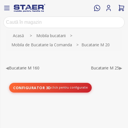
Numele atributului
Valoarea atributului
Acasă
>
Mobila bucatarii
>
Mobila de Bucatarie la Comanda
>
Bucatarie M 20
◀
Bucatarie M 160
Bucatarie M 25
▶
CONFIGURATOR 3D
click pentru configuratie