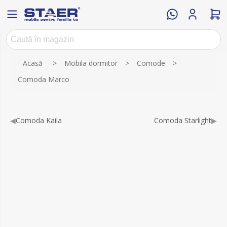
Numele atributului
Valoarea atributului
Acasă
>
Mobila dormitor
>
Comode
>
Comoda Marco
◀
Comoda Kaila
Comoda Starlight
▶