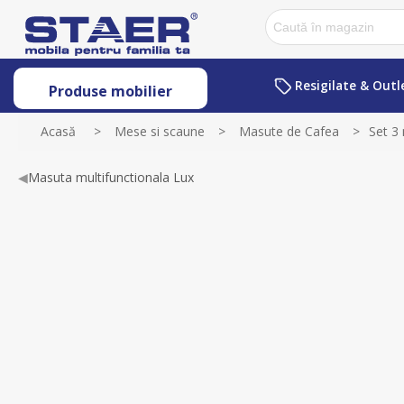
Resigilate & Outl
Produse mobilier
Acasă
>
Mese si scaune
>
Masute de Cafea
>
Set 3 
◀
Masuta multifunctionala Lux