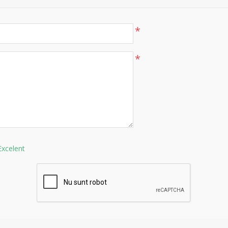
*
*
Excelent