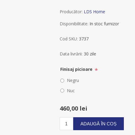
Producător:
LDS Home
Disponibilitate:
In stoc furnizor
Cod SKU:
3737
Data livrării:
30 zile
*
Finisaj picioare
Negru
Nuc
460,00 lei
ADAUGĂ ÎN COȘ