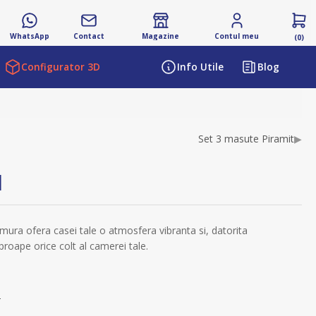
WhatsApp
Contact
Magazine
Contul meu
(0)
Configurator 3D
Info Utile
Blog
ibutului
Set 3 masute Piramit
▶
l
ura ofera casei tale o atmosfera vibranta si, datorita
proape orice colt al camerei tale.
s