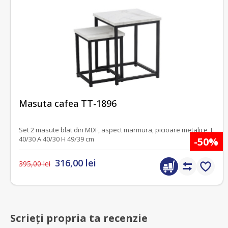
-26%
fără recenzii
Masuta cafea TT-1896
Set 2 masute blat din MDF, aspect marmura, picioare metalice, L
-30%
-50%
40/30 A 40/30 H 49/39 cm
316,00 lei
395,00 lei
Scrieți propria ta recenzie