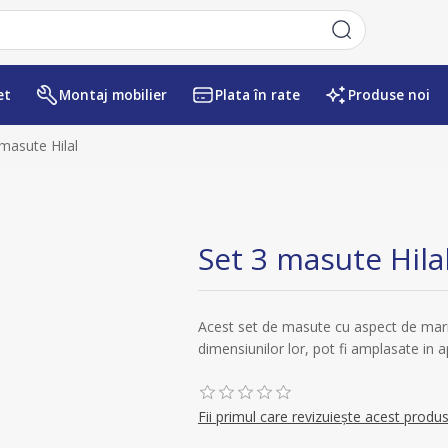
et
Montaj mobilier
Plata în rate
Produse noi
Numele atributului
Valoarea atr
masute Hilal
Set 3 masute Hila
Acest set de masute cu aspect de marm
dimensiunilor lor, pot fi amplasate in a
Fii primul care revizuiește acest produ