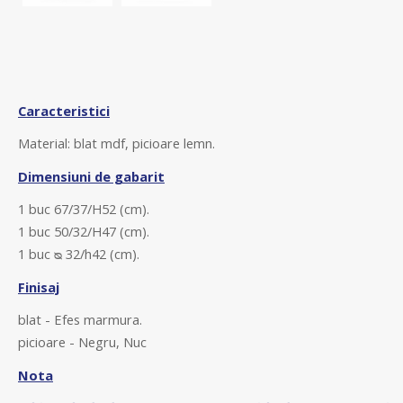
Caracteristici
Material: blat mdf, picioare lemn.
Dimensiuni de gabarit
1 buc
67/37/H52 (cm)
.
1 buc
50/32/H47 (cm)
.
1 buc
ᴓ 32/h42 (cm).
Finisaj
blat - Efes marmura.
picioare - Negru, Nuc
Nota